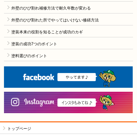
外壁のひび割れ補修方法で耐久年数が変わる
外壁のひび割れた所でやってはいけない修繕方法
塗装本来の役割を知ることが成功のカギ
塗装の成功7つのポイント
塗料選びのポイント
F
i
トップページ