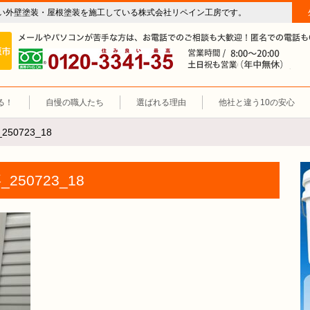
い外壁塗装・屋根塗装を施工している株式会社リペイン工房です。
房（外壁塗装・屋根塗装・雨漏り修理・防水工事）
施工エリア 岐阜市、各務原市、羽島郡。
0120-3341-35
営
る！
自慢の職人たち
選ばれる理由
他社と違う10の安心
250723_18
250723_18