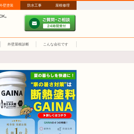
外壁塗装
防水工事
屋根修理
ご質問・ご相談 ２４時間
メールやパソコンが苦手な方は、お電話でのご相談も大歓迎！匿名での電
業時間：午前8時～午後8時 年中無休、土日祝も営業しています。
外壁屋根診断
こんな会社です
断熱塗装GAINA