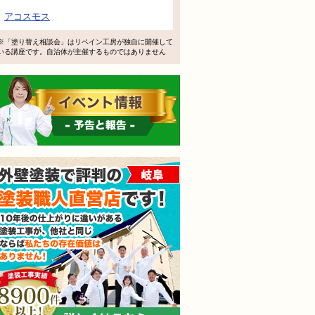
で検討するけど、いいですか？
アコスモス
教えてもらえますか？
※「塗り替え相談会」はリペイン工房が独自に開催して
いる講座です。自治体が主催するものではありません
軽にお問い合わせください。
イベント情報 予告と報告
外壁塗装で評判の塗装職人
されても売り込みは一切いたしません！ ご相談だけのお電話
ご質問・無料診断のご依頼フォームはこちら