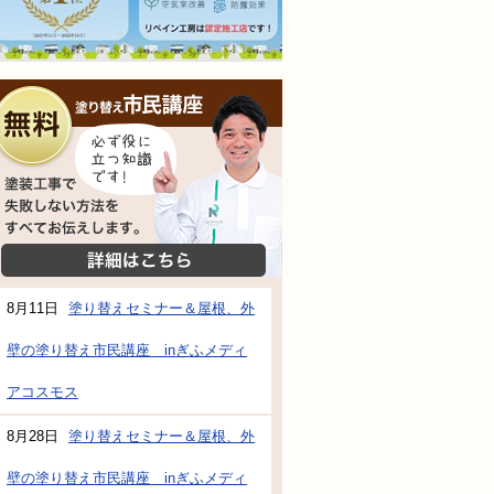
無料相談会
塗装工事で失敗しない方法をすべてお伝えし
詳細はこちら
8月11日
塗り替えセミナー＆屋根、外
壁の塗り替え市民講座 inぎふメディ
防水・雨漏り補修のご相談・ご質問・無料
アコスモス
8月28日
塗り替えセミナー＆屋根、外
工事でもお願いできますか？
壁の塗り替え市民講座 inぎふメディ