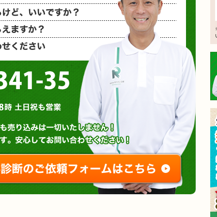
相見積もり
概算金額を
など、お気
0120-3341-35
営業時間 : 午前8時～午後8時 土日祝も営業
無料診断やお問い合わせ
ご相談・