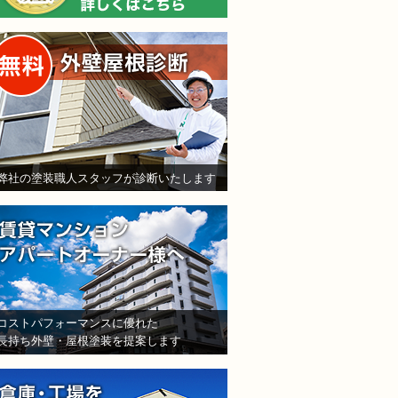
無料外壁屋根診断
弊社の塗装職人スタッフが診断いたします
賃貸マンション・アパート
コストパフォーマンスに優れた
長持ち外壁・屋根塗装を提案します
倉庫・工場をお持ちの法人