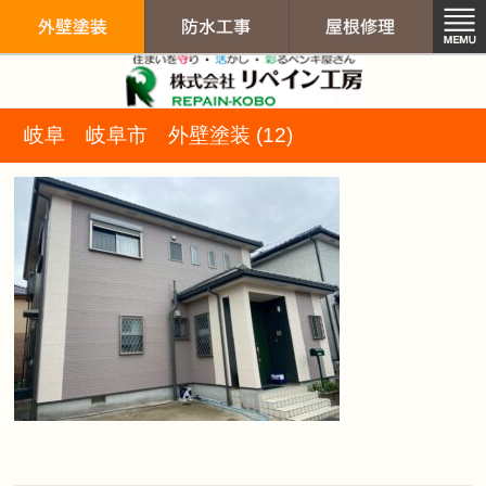
リペイン工房（
岐阜 岐阜市 外壁塗装 (12)
外壁塗装
防水工事
屋根修