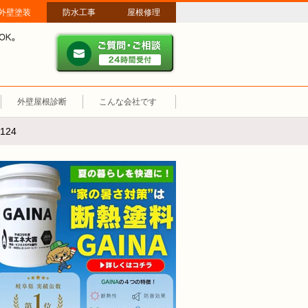
外壁塗装
防水工事
屋根修理
ご質問・ご相談 ２４時間
メールやパソコンが苦手な方は、お電話でのご相談も大歓迎！匿名での電
業時間：午前8時～午後8時 年中無休、土日祝も営業しています。
外壁屋根診断
こんな会社です
124
断熱塗装GAINA