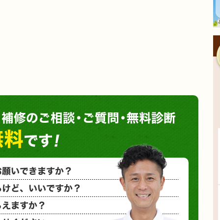
塗装や
小さな塗装
相見積もり
概算金額を
など、お気