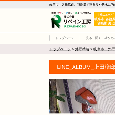
岐阜市、各務原市、羽島郡で雨漏りや防水に強
リペイン工
トップページ
見る・聞く・確かめ
トップページ
>
外壁塗装
>
岐阜市 外壁
LINE_ALBUM_上田様邸