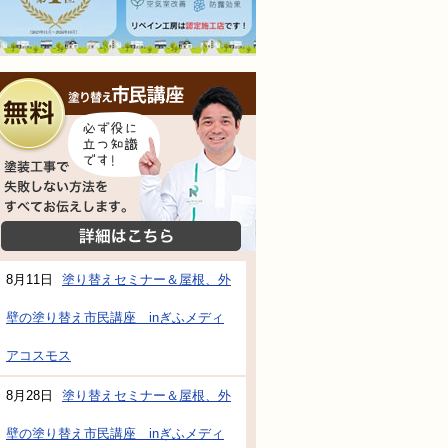
無料相談会
塗装工事で失敗しない方法をすべてお伝えし
詳細はこちら
防水・雨漏り補修のご相談・ご質問・無料
8月11日
塗り替えセミナー＆屋根、外
壁の塗り替え市民講座 inぎふメディ
工事でもお願いできますか？
アコスモス
で検討するけど、いいですか？
8月28日
塗り替えセミナー＆屋根、外
教えてもらえますか？
壁の塗り替え市民講座 inぎふメディ
軽にお問い合わせください。