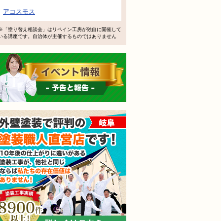
アコスモス
※「塗り替え相談会」はリペイン工房が独自に開催して
いる講座です。自治体が主催するものではありません
イベント情報 予告と報告
されても売り込みは一切いたしません！ ご相談だけのお電話
外壁塗装で評判の塗装職人
ご質問・無料診断のご依頼フォームはこちら