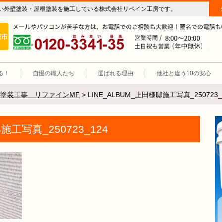
い外壁塗装・屋根塗装を施工している株式会社リペイン工房です。
房（外壁塗装・屋根塗装・雨漏り修理・防水工事）
施工エリア 岐阜市、各務原市、羽島郡。
0120-3341-35
営
る！
自慢の職人たち
選ばれる理由
他社と違う10の安心
塗装工事 リファインMF
>
LINE_ALBUM_上田様邸施工写真_250723_
施工写真_250723_124