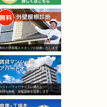
無料外壁屋根診断
弊社の塗装職人スタッフが診断いたします
賃貸マンション・アパート
コストパフォーマンスに優れた
長持ち外壁・屋根塗装を提案します
倉庫・工場をお持ちの法人