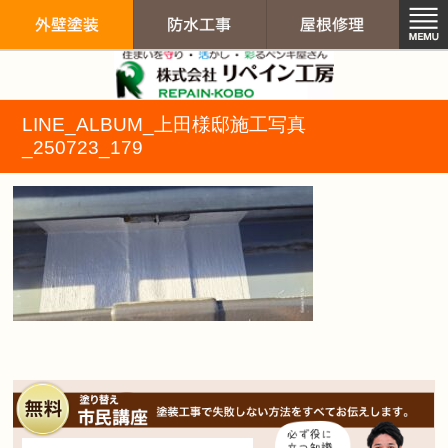
リペイン工房（
LINE_ALBUM_上田様邸施工写真
外壁塗装
防水工事
屋根修
_250723_179