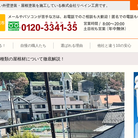
い外壁塗装・屋根塗装を施工している株式会社リペイン工房です。
房（外壁塗装・屋根塗装・雨漏り修理・防水工事）
施工エリア 岐阜市、各務原市、羽島郡。
0120-3341-35
営
る！
自慢の職人たち
選ばれる理由
他社と違う10の安心
種類の屋根材について徹底解説！