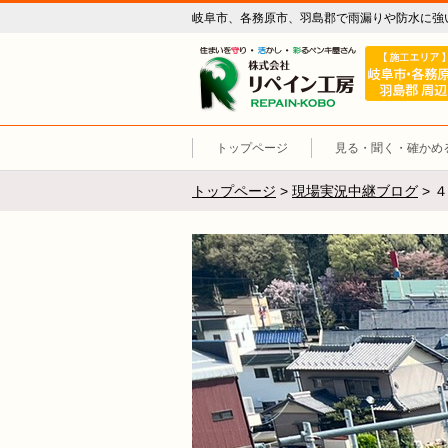
岐阜市、各務原市、羽島郡で雨漏りや防水に強
リペイン工
トップページ
見る・聞く・確かめ
トップページ
>
現場実況中継ブログ
>
４