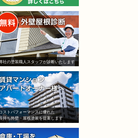
無料外壁屋根診断
弊社の塗装職人スタッフが診断いたします
賃貸マンション・アパート
コストパフォーマンスに優れた
長持ち外壁・屋根塗装を提案します
倉庫・工場をお持ちの法人