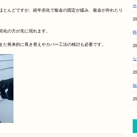
せ
ほとんどですが、経年劣化で板金の固定が緩み、板金が外れたり
20
劣化の方が先に現れます。
時
また将来的に葺き替えやカバー工法の検討も必要です。
20
な
20
知
20