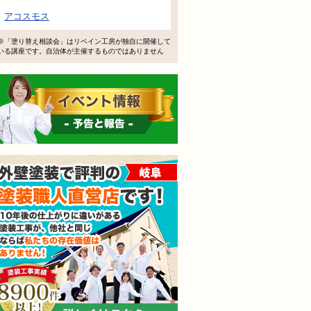
アコスモス
※「塗り替え相談会」はリペイン工房が独自に開催して
いる講座です。自治体が主催するものではありません
イベント情報 予告と報告
外壁塗装で評判の塗装職人