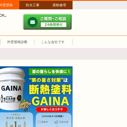
外壁塗装
防水工事
屋根修理
ご質問・ご相談 ２４時間
メールやパソコンが苦手な方は、お電話でのご相談も大歓迎！匿名での電
業時間：午前8時～午後8時 年中無休、土日祝も営業しています。
外壁屋根診断
こんな会社です
断熱塗装GAINA