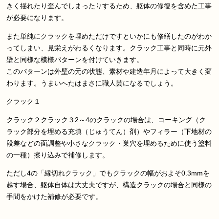
きく揺れたり歪んでしまったりするため、躯体の修復を含めた工事
が必要になります。
また単純にクラックを埋めただけですといかにも修繕したのがわか
ってしまい、見栄えがわるくなります。クラック工事と同時に元外
壁と同様な模様パターンを付けていきます。
このパターンは外壁の元の状態、素材や建造年月によって大きく変
わります。うまいへたはまさに職人芸になるでしょう。
クラック１
クラック２クラック３2～4のクラックの場合は、コーキング（ク
ラック部分を埋める充填（じゅうてん）剤）やフィラー（下地材の
段差などの面調整や小さなクラック・巣穴を埋めるために使う塗料
の一種）擦り込みで補修します。
ただし4の「縁切れクラック」でもクラックの幅がおよそ0.3mmを
越す場合、躯体自体は大丈夫ですが、構造クラックの場合と同様の
手間をかけた補修が必要です。