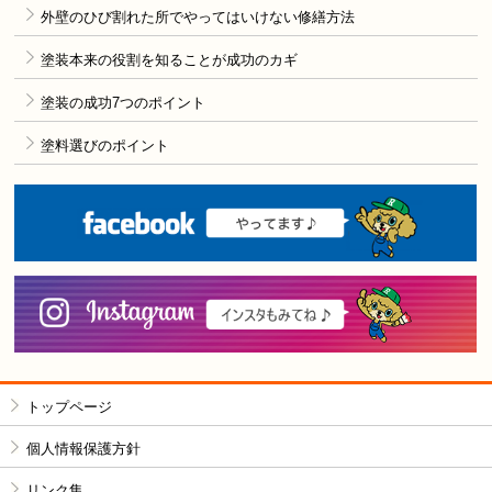
外壁のひび割れた所でやってはいけない修繕方法
塗装本来の役割を知ることが成功のカギ
塗装の成功7つのポイント
塗料選びのポイント
F
i
トップページ
個人情報保護方針
リンク集