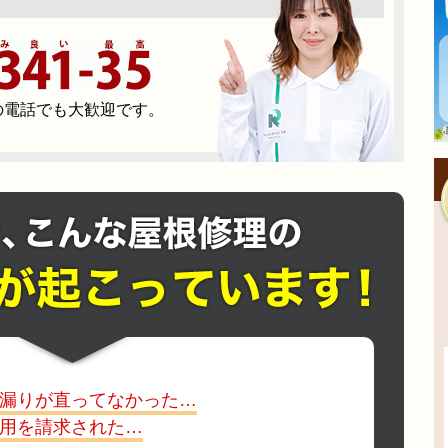
の電話でも大歓迎です。
。
漏りが直ってなかった…
用を請求された…