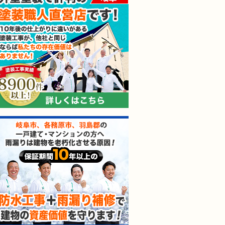
防水工事＋雨漏り補修で建