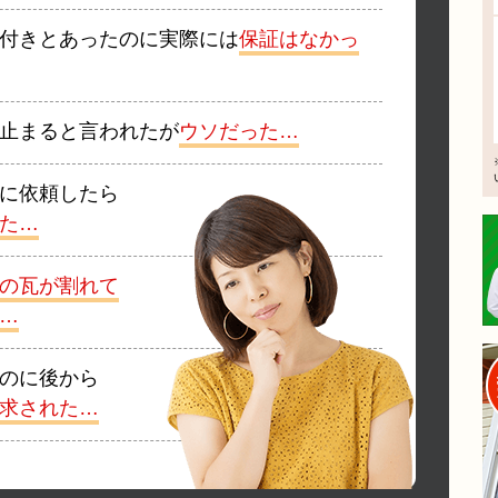
付きとあったのに実際には
保証はなかっ
止まると言われたが
ウソだった…
に依頼したら
た…
の瓦が割れて
…
のに後から
求された…