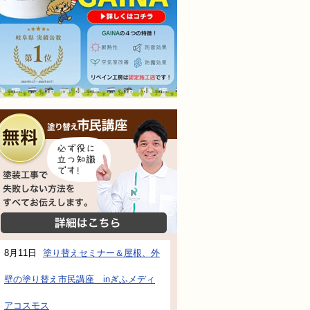
無料相談会
塗装工事で失敗しない方法をすべてお伝えし
詳細はこちら
8月11日
塗り替えセミナー＆屋根、外
壁の塗り替え市民講座 inぎふメディ
アコスモス