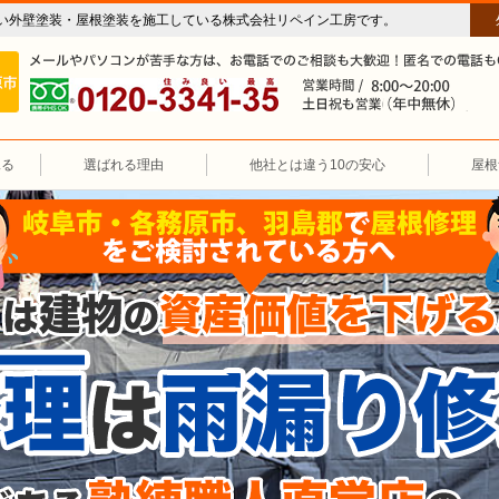
い外壁塗装・屋根塗装を施工している株式会社リペイン工房です。
房（外壁塗装・屋根塗装・雨漏り修理・防水工事）
施工エリア 岐阜市、各務原市、羽島郡。
0120-3341-35
営
見る
選ばれる理由
他社とは違う10の安心
屋根