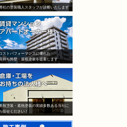
弊社の塗装職人スタッフが診断いたします
賃貸マンション・アパート
コストパフォーマンスに優れた
長持ち外壁・屋根塗装を提案します
倉庫・工場をお持ちの法人
断熱塗装・遮熱塗装の実績多数ある当社に
お任せください！