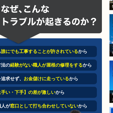
も
誰にでも工事することが許されている
から
方法の
経験がない職人が屋根の修理をする
から
を追求せず、
お金儲けに走っている
から
上手い・下手】の差が激しい
から
職人が
窓口として打ち合わせしていない
から