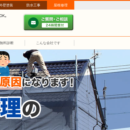
外壁塗装
防水工事
屋根修理
ご質問・ご相談 ２４時間
メールやパソコンが苦手な方は、お電話でのご相談も大歓迎！匿名での電
業時間：午前8時～午後8時 年中無休、土日祝も営業しています。
無料診断
こんな会社です