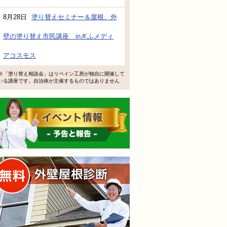
8月28日
塗り替えセミナー＆屋根、外
壁の塗り替え市民講座 inぎふメディ
アコスモス
※「塗り替え相談会」はリペイン工房が独自に開催して
いる講座です。自治体が主催するものではありません
イベント情報 予告と報告
無料外壁屋根診断