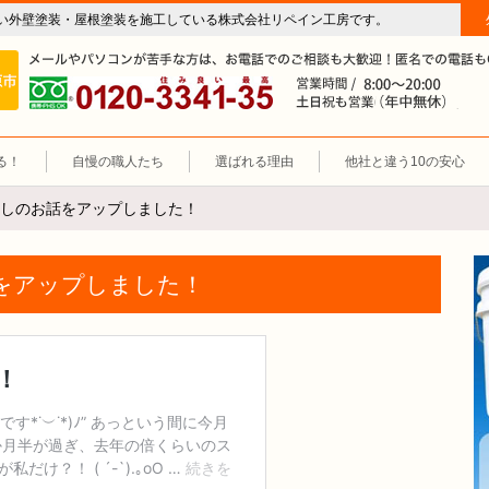
い外壁塗装・屋根塗装を施工している株式会社リペイン工房です。
房（外壁塗装・屋根塗装・雨漏り修理・防水工事）
施工エリア 岐阜市、各務原市、羽島郡。
0120-3341-35
営
る！
自慢の職人たち
選ばれる理由
他社と違う10の安心
しのお話をアップしました！
をアップしました！