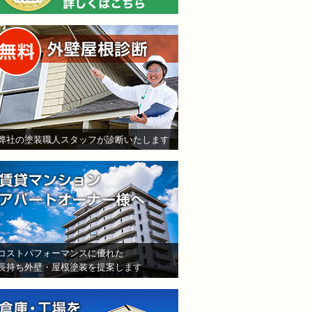
無料外壁屋根診断
弊社の塗装職人スタッフが診断いたします
賃貸マンション・アパート
コストパフォーマンスに優れた
長持ち外壁・屋根塗装を提案します
倉庫・工場をお持ちの法人