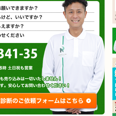
小さな塗装
相見積もり
概算金額を
など、お気
0120-3341-35
営業時間 : 午前8時～午後8時 土日祝も営業
無料診断やお問い合わせ
ご相談・