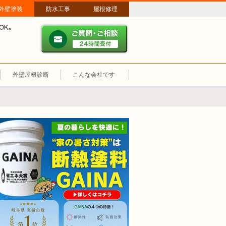
外壁塗装
防水工事
屋根修理
ご質問・ご相談 ２４時間
メールやパソコンが苦手な方は、お電話でのご相談も大歓迎！匿名での電
業時間：午前8時～午後8時 年中無休、土日祝も営業しています。
外壁屋根診断
こんな会社です
断熱塗装GAINA