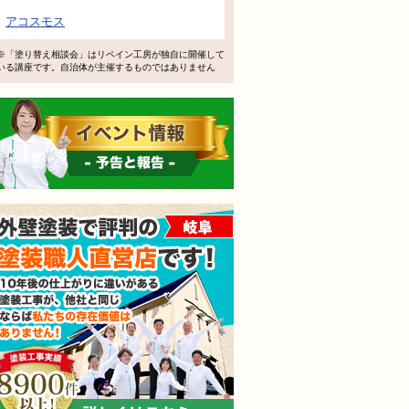
工事でもお願いできますか？
アコスモス
で検討するけど、いいですか？
※「塗り替え相談会」はリペイン工房が独自に開催して
いる講座です。自治体が主催するものではありません
教えてもらえますか？
イベント情報 予告と報告
軽にお問い合わせください。
外壁塗装で評判の塗装職人
されても売り込みは一切いたしません！ ご相談だけのお電話
ご質問・無料診断のご依頼フォームはこちら