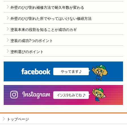
外壁のひび割れ補修方法で耐久年数が変わる
外壁のひび割れた所でやってはいけない修繕方法
塗装本来の役割を知ることが成功のカギ
塗装の成功7つのポイント
塗料選びのポイント
F
i
トップページ