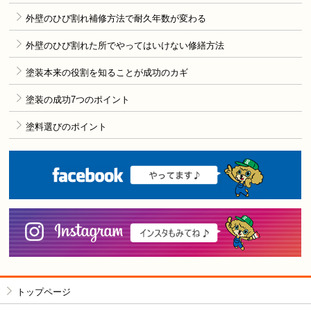
外壁のひび割れ補修方法で耐久年数が変わる
外壁のひび割れた所でやってはいけない修繕方法
塗装本来の役割を知ることが成功のカギ
塗装の成功7つのポイント
塗料選びのポイント
F
i
トップページ