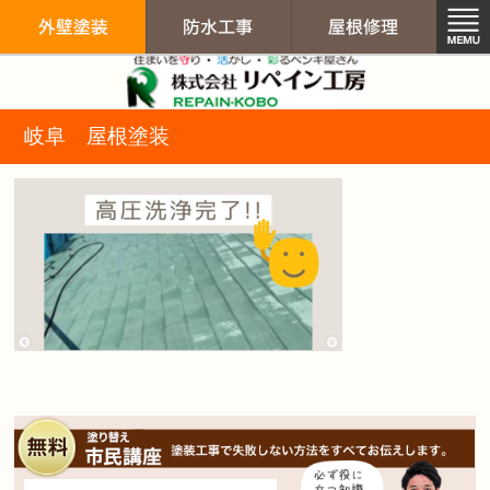
リペイン工房（
岐阜 屋根塗装
外壁塗装
防水工事
屋根修