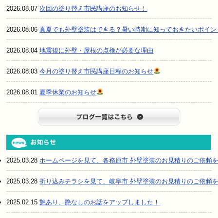
2026.08.07
次回の塗り替え市民講座のお知らせ！
2026.08.06
真夏でも外壁塗装はできる？暑い時期に知っておきたいポイン
2026.08.04
地震後に外壁・屋根の点検が必要な理由
2026.08.03
今月の塗り替え市民講座日程のお知らせ
2026.08.01
夏季休業のお知らせ
ブログ一
2025.03.28
ホームページを見て、各務原市 外壁塗装のお見積りのご依頼
2025.03.28
折り込みチラシを見て、岐阜市 外壁塗装のお見積りのご依頼
2025.02.15
艶あり、艶なしのお話をアップしました！