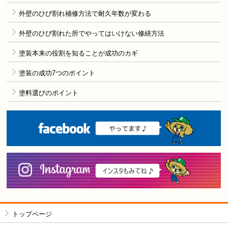
外壁のひび割れ補修方法で耐久年数が変わる
外壁のひび割れた所でやってはいけない修繕方法
塗装本来の役割を知ることが成功のカギ
塗装の成功7つのポイント
塗料選びのポイント
F
i
トップページ