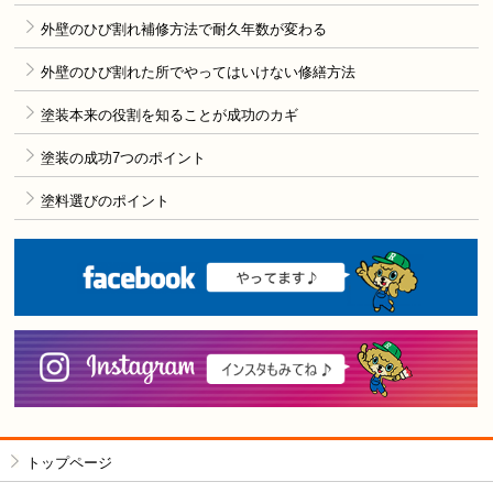
外壁のひび割れ補修方法で耐久年数が変わる
外壁のひび割れた所でやってはいけない修繕方法
塗装本来の役割を知ることが成功のカギ
塗装の成功7つのポイント
塗料選びのポイント
F
i
トップページ