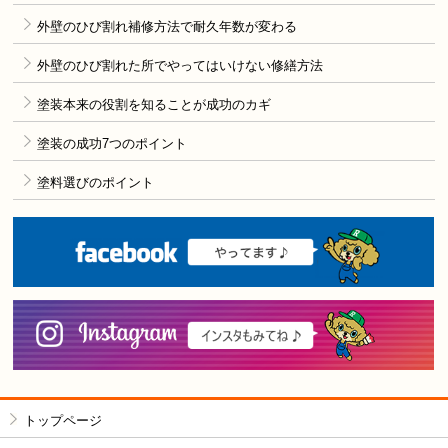
外壁のひび割れ補修方法で耐久年数が変わる
外壁のひび割れた所でやってはいけない修繕方法
塗装本来の役割を知ることが成功のカギ
塗装の成功7つのポイント
塗料選びのポイント
F
i
トップページ