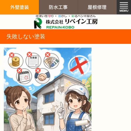
リペイン工房（
失敗しない塗装
外壁塗装
防水工事
屋根修