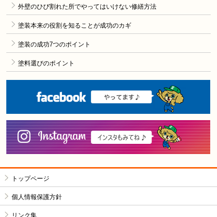
外壁のひび割れた所でやってはいけない修繕方法
塗装本来の役割を知ることが成功のカギ
塗装の成功7つのポイント
塗料選びのポイント
F
i
トップページ
個人情報保護方針
リンク集