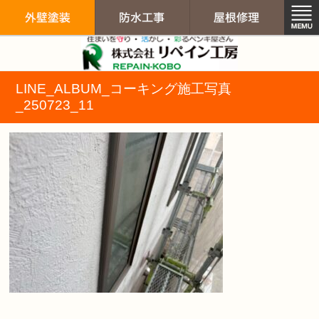
リペイン工房（
LINE_ALBUM_コーキング施工写真
外壁塗装
防水工事
屋根修
_250723_11