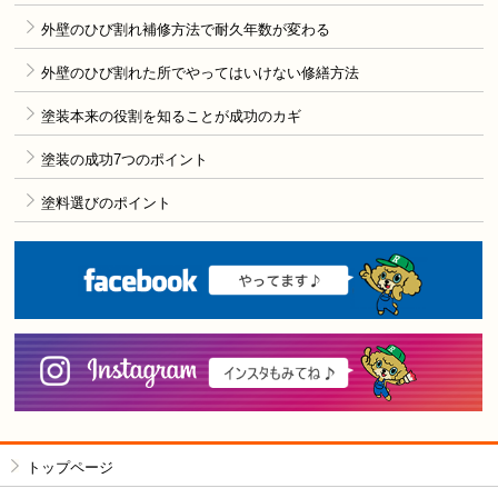
外壁のひび割れ補修方法で耐久年数が変わる
外壁のひび割れた所でやってはいけない修繕方法
塗装本来の役割を知ることが成功のカギ
塗装の成功7つのポイント
塗料選びのポイント
F
i
トップページ