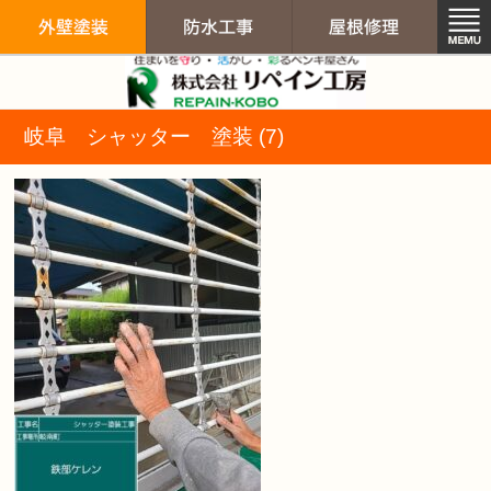
リペイン工房（
岐阜 シャッター 塗装 (7)
外壁塗装
防水工事
屋根修