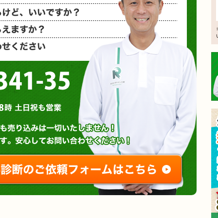
相見積もり
概算金額を
など、お気
0120-3341-35
営業時間 : 午前8時～午後8時 土日祝も営業
無料診断やお問い合わせ
ご相談・