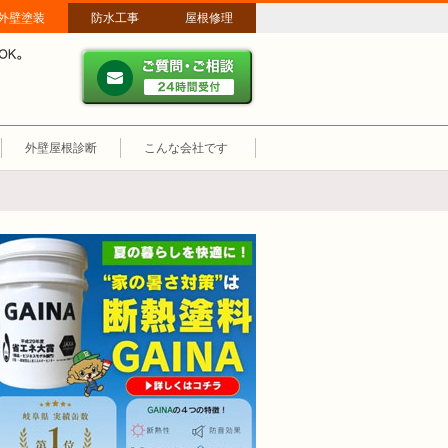
外壁塗装
防水工事
屋根修理
ご質問・ご相談 ２４時間
メールやパソコンが苦手な方は、お電話でのご相談も大歓迎！匿名での電
業時間：午前8時～午後8時 年中無休、土日祝も営業しています。
外壁屋根診断
こんな会社です
断熱塗装GAINA