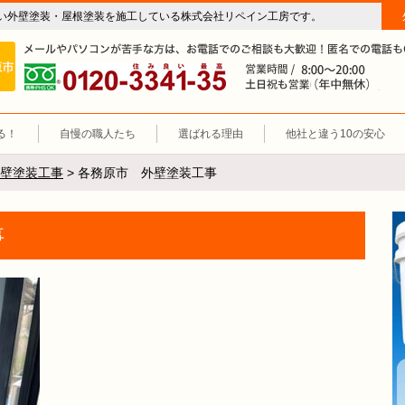
い外壁塗装・屋根塗装を施工している株式会社リペイン工房です。
房（外壁塗装・屋根塗装・雨漏り修理・防水工事）
施工エリア 岐阜市、各務原市、羽島郡。
0120-3341-35
営
る！
自慢の職人たち
選ばれる理由
他社と違う10の安心
壁塗装工事
>
各務原市 外壁塗装工事
事