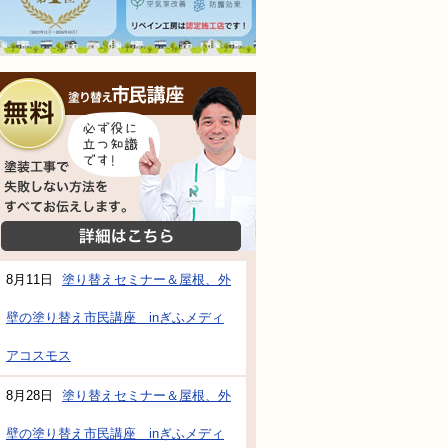
無料相談会
塗装工事で失敗しない方法をすべてお伝えし
詳細はこちら
8月11日
塗り替えセミナー＆屋根、外
壁の塗り替え市民講座 inぎふメディ
防水・雨漏り補修のご相談・ご質問・無料
アコスモス
8月28日
塗り替えセミナー＆屋根、外
工事でもお願いできますか？
壁の塗り替え市民講座 inぎふメディ