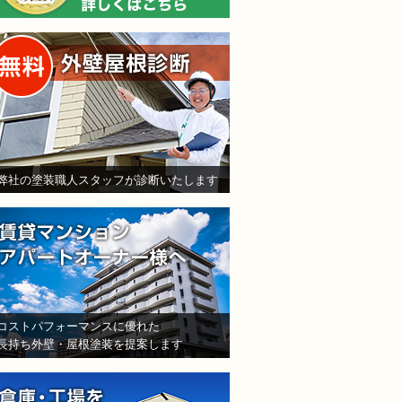
無料外壁屋根診断
弊社の塗装職人スタッフが診断いたします
賃貸マンション・アパート
コストパフォーマンスに優れた
長持ち外壁・屋根塗装を提案します
倉庫・工場をお持ちの法人