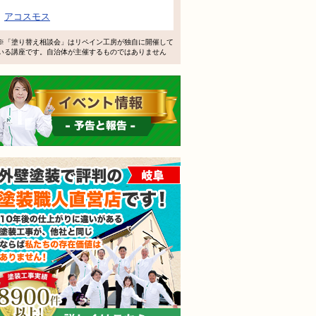
で検討するけど、いいですか？
アコスモス
教えてもらえますか？
※「塗り替え相談会」はリペイン工房が独自に開催して
いる講座です。自治体が主催するものではありません
軽にお問い合わせください。
イベント情報 予告と報告
外壁塗装で評判の塗装職人
されても売り込みは一切いたしません！ ご相談だけのお電話
ご質問・無料診断のご依頼フォームはこちら