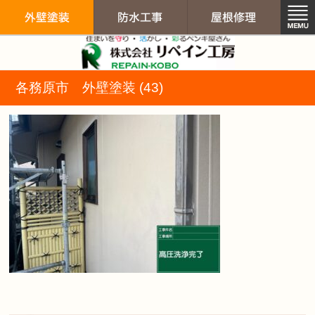
リペイン工房（
各務原市 外壁塗装 (43)
外壁塗装
防水工事
屋根修