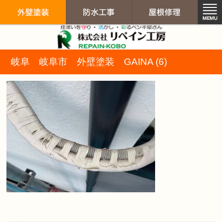
リペイン工房（
岐阜 岐阜市 外壁塗装 GAINA (6)
外壁塗装
防水工事
屋根修