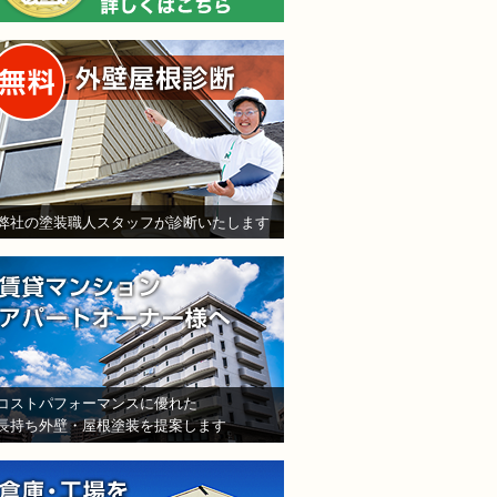
無料外壁屋根診断
弊社の塗装職人スタッフが診断いたします
賃貸マンション・アパート
コストパフォーマンスに優れた
長持ち外壁・屋根塗装を提案します
倉庫・工場をお持ちの法人