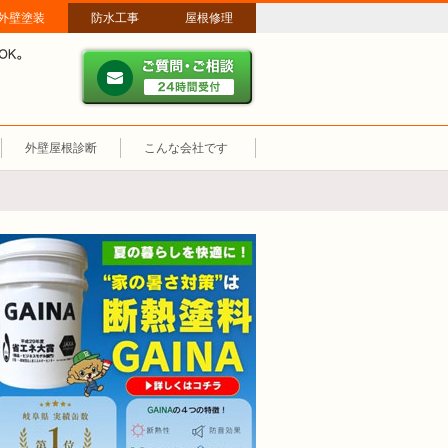
外壁塗装
防水工事
屋根修理
ご質問・ご相談 ２４時間
メールやパソコンが苦手な方は、お電話でのご相談も大歓迎！匿名での電
業時間：午前8時～午後8時 年中無休、土日祝も営業しています。
外壁屋根診断
こんな会社です
断熱塗装GAINA