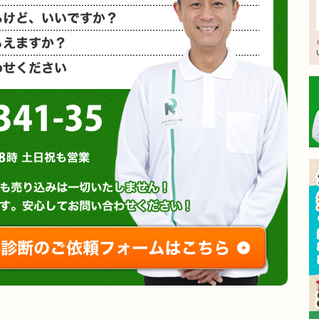
相見積もり
概算金額を
など、お気
0120-3341-35
営業時間 : 午前8時～午後8時 土日祝も営業
無料診断やお問い合わせ
ご相談・