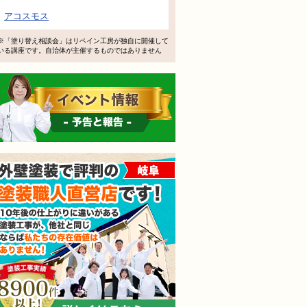
で検討するけど、いいですか？
アコスモス
教えてもらえますか？
※「塗り替え相談会」はリペイン工房が独自に開催して
いる講座です。自治体が主催するものではありません
軽にお問い合わせください。
イベント情報 予告と報告
外壁塗装で評判の塗装職人
されても売り込みは一切いたしません！ ご相談だけのお電話
ご質問・無料診断のご依頼フォームはこちら