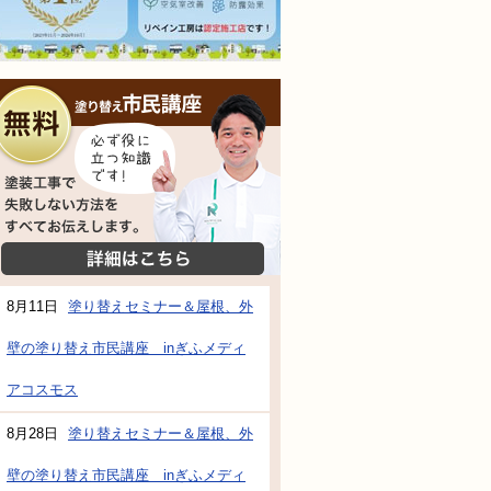
無料相談会
塗装工事で失敗しない方法をすべてお伝えし
詳細はこちら
8月11日
塗り替えセミナー＆屋根、外
壁の塗り替え市民講座 inぎふメディ
防水・雨漏り補修のご相談・ご質問・無料
アコスモス
8月28日
塗り替えセミナー＆屋根、外
工事でもお願いできますか？
壁の塗り替え市民講座 inぎふメディ