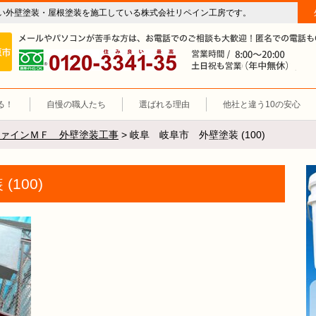
い外壁塗装・屋根塗装を施工している株式会社リペイン工房です。
房（外壁塗装・屋根塗装・雨漏り修理・防水工事）
施工エリア 岐阜市、各務原市、羽島郡。
0120-3341-35
営
る！
自慢の職人たち
選ばれる理由
他社と違う10の安心
ァインＭＦ 外壁塗装工事
>
岐阜 岐阜市 外壁塗装 (100)
100)