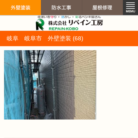
リペイン工房（
岐阜 岐阜市 外壁塗装 (68)
外壁塗装
防水工事
屋根修