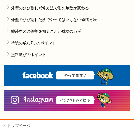
外壁のひび割れ補修方法で耐久年数が変わる
外壁のひび割れた所でやってはいけない修繕方法
塗装本来の役割を知ることが成功のカギ
塗装の成功7つのポイント
塗料選びのポイント
F
i
トップページ