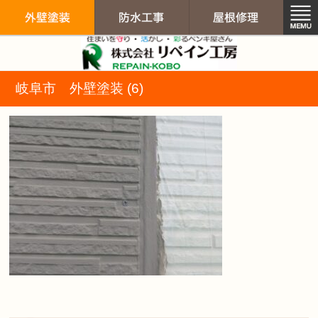
リペイン工房（
岐阜市 外壁塗装 (6)
外壁塗装
防水工事
屋根修