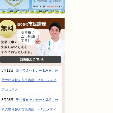
無料相談会
塗装工事で失敗しない方法をすべてお伝えし
詳細はこちら
8月11日
塗り替えセミナー＆屋根、外
壁の塗り替え市民講座 inぎふメディ
防水・雨漏り補修のご相談・ご質問・無料
アコスモス
8月28日
塗り替えセミナー＆屋根、外
工事でもお願いできますか？
壁の塗り替え市民講座 inぎふメディ