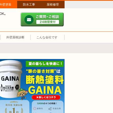
外壁塗装
防水工事
屋根修理
ご質問・ご相談 ２４時間
メールやパソコンが苦手な方は、お電話でのご相談も大歓迎！匿名での電
業時間：午前8時～午後8時 年中無休、土日祝も営業しています。
外壁屋根診断
こんな会社です
断熱塗装GAINA