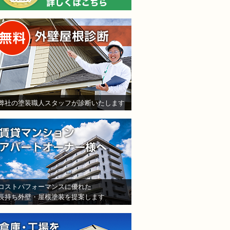
無料外壁屋根診断
弊社の塗装職人スタッフが診断いたします
賃貸マンション・アパート
コストパフォーマンスに優れた
長持ち外壁・屋根塗装を提案します
倉庫・工場をお持ちの法人