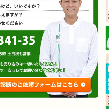
相見積もり
概算金額を
など、お気
0120-3341-35
営業時間 : 午前8時～午後8時 土日祝も営業
無料診断やお問い合わせ
ご相談・