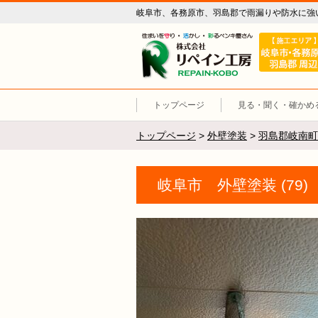
岐阜市、各務原市、羽島郡で雨漏りや防水に強
リペイン工
トップページ
見る・聞く・確かめ
トップページ
>
外壁塗装
>
羽島郡岐南町
岐阜市 外壁塗装 (79)