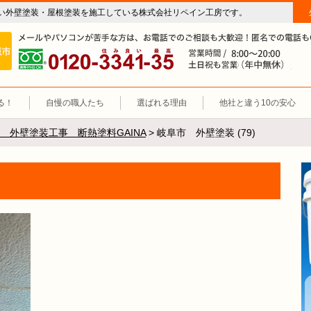
い外壁塗装・屋根塗装を施工している株式会社リペイン工房です。
房（外壁塗装・屋根塗装・雨漏り修理・防水工事）
施工エリア 岐阜市、各務原市、羽島郡。
0120-3341-35
営
る！
自慢の職人たち
選ばれる理由
他社と違う10の安心
 外壁塗装工事 断熱塗料GAINA
>
岐阜市 外壁塗装 (79)