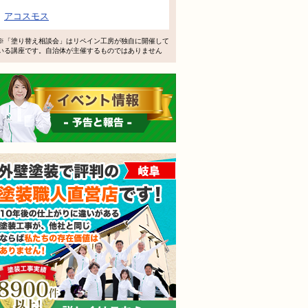
で検討するけど、いいですか？
アコスモス
教えてもらえますか？
※「塗り替え相談会」はリペイン工房が独自に開催して
いる講座です。自治体が主催するものではありません
軽にお問い合わせください。
イベント情報 予告と報告
外壁塗装で評判の塗装職人
されても売り込みは一切いたしません！ ご相談だけのお電話
ご質問・無料診断のご依頼フォームはこちら