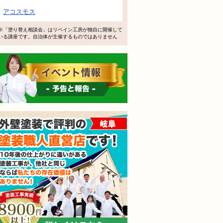
で検討するけど、いいですか？
アコスモス
教えてもらえますか？
※「塗り替え相談会」はリペイン工房が独自に開催して
いる講座です。自治体が主催するものではありません
軽にお問い合わせください。
イベント情報 予告と報告
外壁塗装で評判の塗装職人
されても売り込みは一切いたしません！ ご相談だけのお電話
ご質問・無料診断のご依頼フォームはこちら