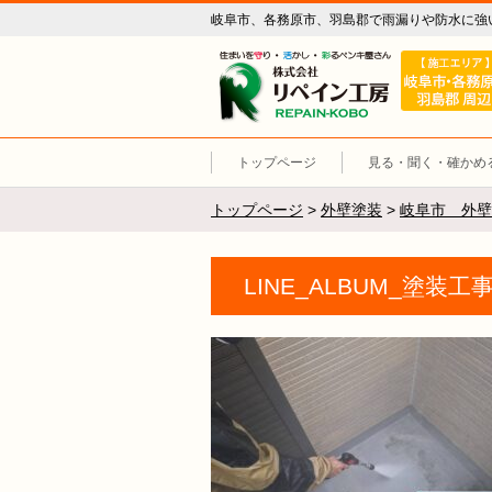
岐阜市、各務原市、羽島郡で雨漏りや防水に強
リペイン工
トップページ
見る・聞く・確かめ
トップページ
>
外壁塗装
>
岐阜市 外壁
LINE_ALBUM_塗装工事_