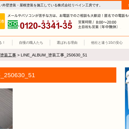
い外壁塗装・屋根塗装を施工している株式会社リペイン工房です。
房（外壁塗装・屋根塗装・雨漏り修理・防水工事）
施工エリア 岐阜市、各務原市、羽島郡。
0120-3341-35
営
る！
自慢の職人たち
選ばれる理由
他社と違う10の安心
塗装工事
>
LINE_ALBUM_塗装工事_250630_51
250630_51