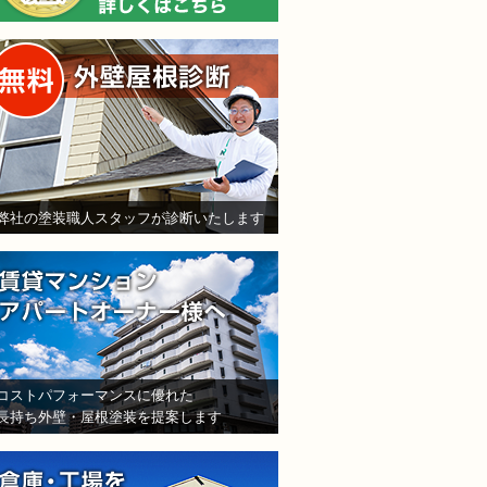
無料外壁屋根診断
弊社の塗装職人スタッフが診断いたします
賃貸マンション・アパート
コストパフォーマンスに優れた
長持ち外壁・屋根塗装を提案します
倉庫・工場をお持ちの法人