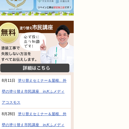
無料相談会
塗装工事で失敗しない方法をすべてお伝えし
詳細はこちら
8月11日
塗り替えセミナー＆屋根、外
壁の塗り替え市民講座 inぎふメディ
防水・雨漏り補修のご相談・ご質問・無料
アコスモス
8月28日
塗り替えセミナー＆屋根、外
工事でもお願いできますか？
壁の塗り替え市民講座 inぎふメディ