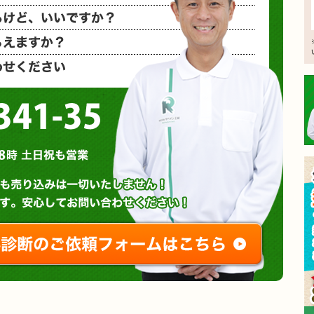
相見積もり
概算金額を
など、お気
0120-3341-35
営業時間 : 午前8時～午後8時 土日祝も営業
無料診断やお問い合わせ
ご相談・