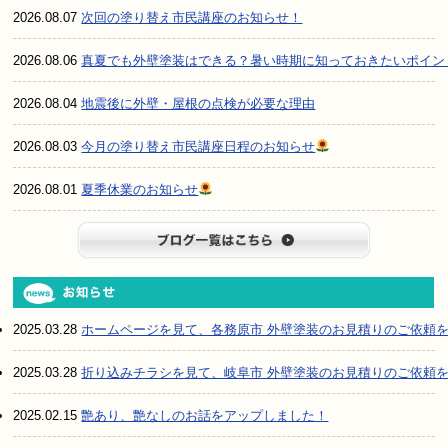
2026.08.07
次回の塗り替え市民講座のお知らせ！
2026.08.06
真夏でも外壁塗装はできる？暑い時期に知っておきたいポイン
2026.08.04
地震後に外壁・屋根の点検が必要な理由
2026.08.03
今月の塗り替え市民講座日程のお知らせ
2026.08.01
夏季休業のお知らせ
ブログ一
2025.03.28
ホームページを見て、各務原市 外壁塗装のお見積りのご依頼
2025.03.28
折り込みチラシを見て、岐阜市 外壁塗装のお見積りのご依頼
2025.02.15
艶あり、艶なしのお話をアップしました！