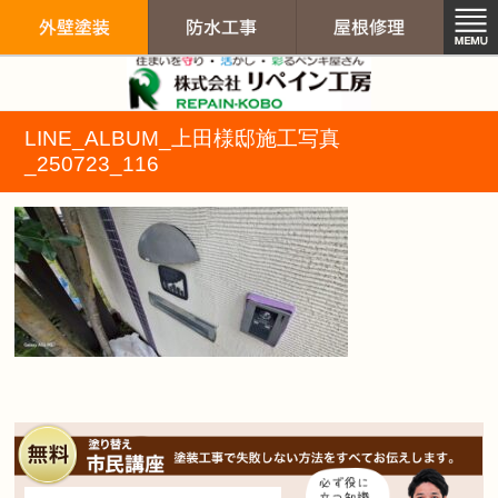
リペイン工房（
LINE_ALBUM_上田様邸施工写真
外壁塗装
防水工事
屋根修
_250723_116