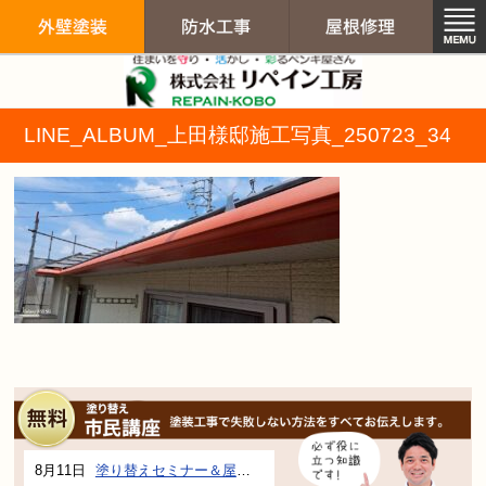
リペイン工房（
LINE_ALBUM_上田様邸施工写真_250723_34
外壁塗装
防水工事
屋根修
8月11日
塗り替えセミナー＆屋根、外壁の塗り替え市民講座 inぎふメディアコスモス