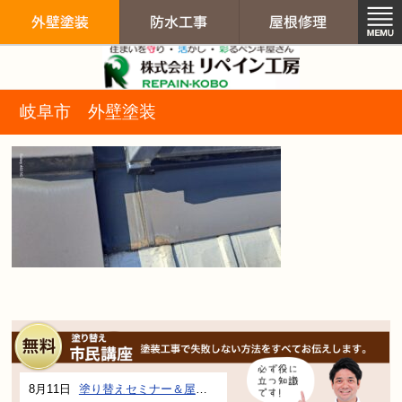
リペイン工房（
岐阜市 外壁塗装
外壁塗装
防水工事
屋根修
8月11日
塗り替えセミナー＆屋根、外壁の塗り替え市民講座 inぎふメディアコスモス