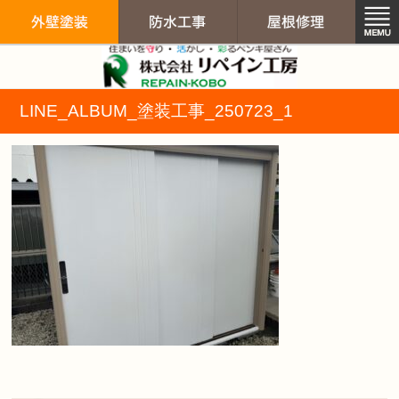
リペイン工房（
LINE_ALBUM_塗装工事_250723_1
外壁塗装
防水工事
屋根修