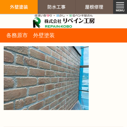
リペイン工房（
各務原市 外壁塗装
外壁塗装
防水工事
屋根修