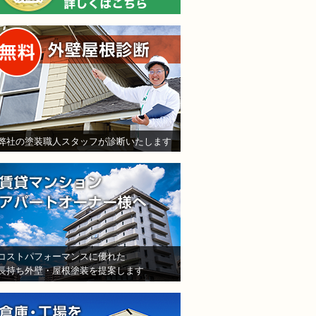
無料外壁屋根診断
弊社の塗装職人スタッフが診断いたします
賃貸マンション・アパート
コストパフォーマンスに優れた
長持ち外壁・屋根塗装を提案します
倉庫・工場をお持ちの法人