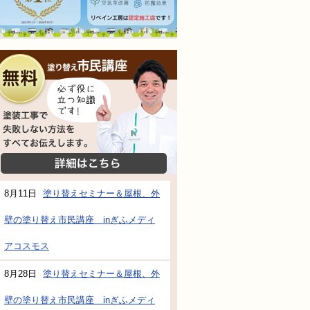
無料相談会
塗装工事で失敗しない方法をすべてお伝えし
詳細はこちら
8月11日
塗り替えセミナー＆屋根、外
壁の塗り替え市民講座 inぎふメディ
防水・雨漏り補修のご相談・ご質問・無料
アコスモス
8月28日
塗り替えセミナー＆屋根、外
工事でもお願いできますか？
壁の塗り替え市民講座 inぎふメディ