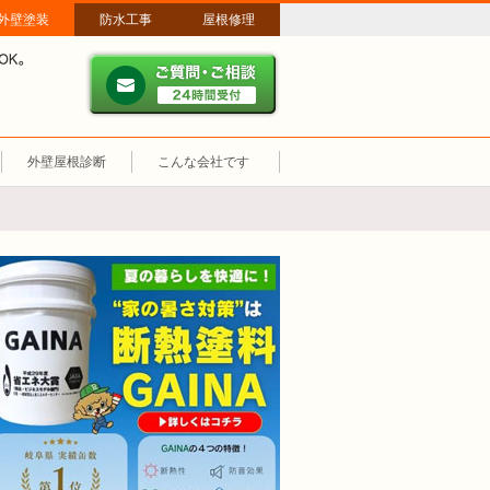
外壁塗装
防水工事
屋根修理
ご質問・ご相談 ２４時間
メールやパソコンが苦手な方は、お電話でのご相談も大歓迎！匿名での電
業時間：午前8時～午後8時 年中無休、土日祝も営業しています。
外壁屋根診断
こんな会社です
断熱塗装GAINA