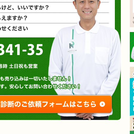
相見積もり
概算金額を
など、お気
0120-3341-35
営業時間 : 午前8時～午後8時 土日祝も営業
無料診断やお問い合わせ
ご相談・