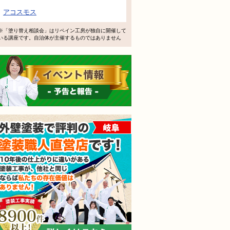
で検討するけど、いいですか？
アコスモス
教えてもらえますか？
※「塗り替え相談会」はリペイン工房が独自に開催して
いる講座です。自治体が主催するものではありません
軽にお問い合わせください。
イベント情報 予告と報告
外壁塗装で評判の塗装職人
されても売り込みは一切いたしません！ ご相談だけのお電話
ご質問・無料診断のご依頼フォームはこちら