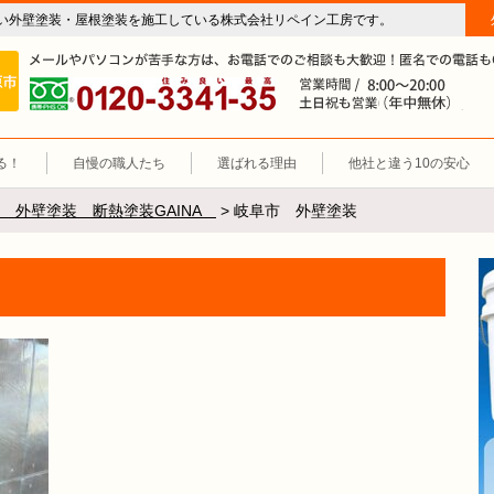
い外壁塗装・屋根塗装を施工している株式会社リペイン工房です。
房（外壁塗装・屋根塗装・雨漏り修理・防水工事）
施工エリア 岐阜市、各務原市、羽島郡。
0120-3341-35
営
る！
自慢の職人たち
選ばれる理由
他社と違う10の安心
 外壁塗装 断熱塗装GAINA
>
岐阜市 外壁塗装