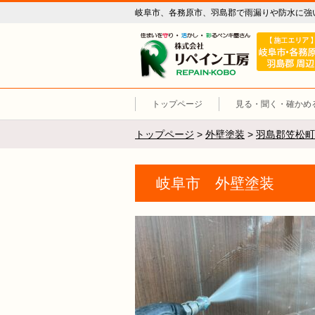
岐阜市、各務原市、羽島郡で雨漏りや防水に強
リペイン工
トップページ
見る・聞く・確かめ
トップページ
>
外壁塗装
>
羽島郡笠松町
岐阜市 外壁塗装