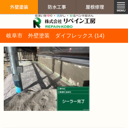
リペイン工房（
岐阜市 外壁塗装 ダイフレックス (14)
外壁塗装
防水工事
屋根修