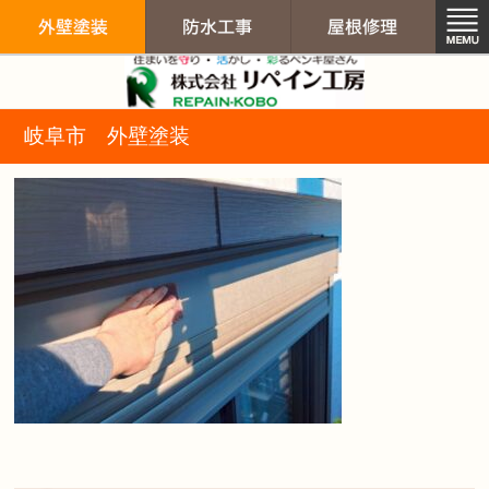
リペイン工房（
岐阜市 外壁塗装
外壁塗装
防水工事
屋根修