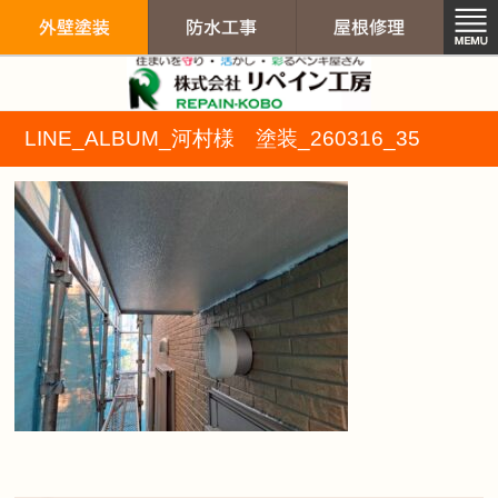
リペイン工房（
LINE_ALBUM_河村様 塗装_260316_35
外壁塗装
防水工事
屋根修