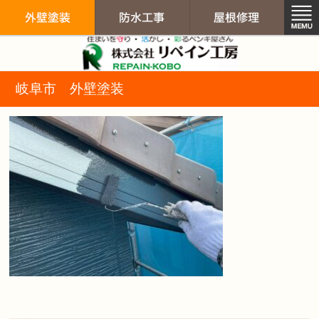
リペイン工房（
岐阜市 外壁塗装
外壁塗装
防水工事
屋根修