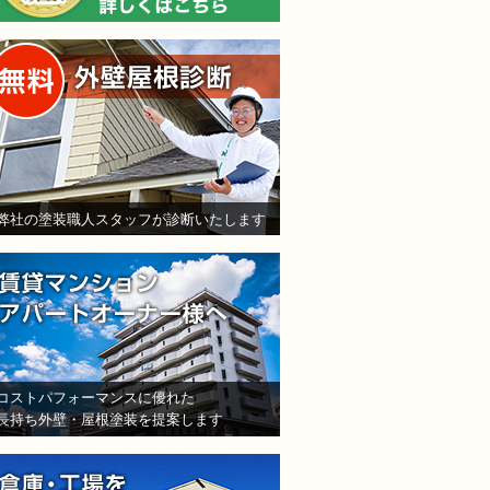
無料外壁屋根診断
弊社の塗装職人スタッフが診断いたします
賃貸マンション・アパート
コストパフォーマンスに優れた
長持ち外壁・屋根塗装を提案します
倉庫・工場をお持ちの法人