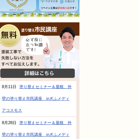
無料相談会
塗装工事で失敗しない方法をすべてお伝えし
詳細はこちら
8月11日
塗り替えセミナー＆屋根、外
壁の塗り替え市民講座 inぎふメディ
防水・雨漏り補修のご相談・ご質問・無料
アコスモス
8月28日
塗り替えセミナー＆屋根、外
工事でもお願いできますか？
壁の塗り替え市民講座 inぎふメディ