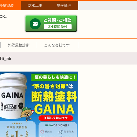
外壁塗装
防水工事
屋根修理
ご質問・ご相談 ２４時間
メールやパソコンが苦手な方は、お電話でのご相談も大歓迎！匿名での電
業時間：午前8時～午後8時 年中無休、土日祝も営業しています。
外壁屋根診断
こんな会社です
6_55
断熱塗装GAINA