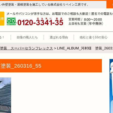
い外壁塗装・屋根塗装を施工している株式会社リペイン工房です。
房（外壁塗装・屋根塗装・雨漏り修理・防水工事）
施工エリア 岐阜市、各務原市、羽島郡。
0120-3341-35
営
る！
自慢の職人たち
選ばれる理由
他社と違う10の安心
塗装 スーパーセランフレックス
>
LINE_ALBUM_河村様 塗装_26031
塗装_260316_55