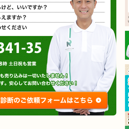
相見積もり
概算金額を
など、お気
0120-3341-35
営業時間 : 午前8時～午後8時 土日祝も営業
無料診断やお問い合わせ
ご相談・