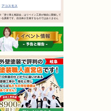
で検討するけど、いいですか？
アコスモス
教えてもらえますか？
※「塗り替え相談会」はリペイン工房が独自に開催して
いる講座です。自治体が主催するものではありません
軽にお問い合わせください。
イベント情報 予告と報告
外壁塗装で評判の塗装職人
されても売り込みは一切いたしません！ ご相談だけのお電話
ご質問・無料診断のご依頼フォームはこちら