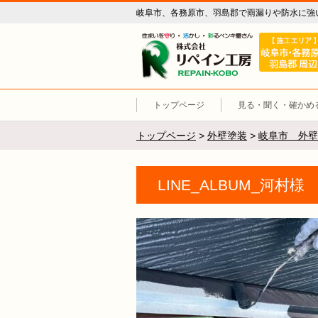
岐阜市、各務原市、羽島郡で雨漏りや防水に強
リペイン工
トップページ
見る・聞く・確かめ
トップページ
>
外壁塗装
>
岐阜市 外壁
LINE_ALBUM_河村様 