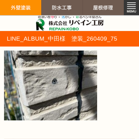
リペイン工房（
LINE_ALBUM_中田様 塗装_260409_75
外壁塗装
防水工事
屋根修