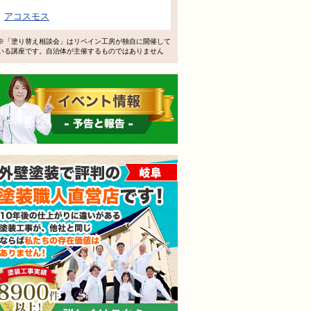
で検討するけど、いいですか？
アコスモス
教えてもらえますか？
※「塗り替え相談会」はリペイン工房が独自に開催して
いる講座です。自治体が主催するものではありません
軽にお問い合わせください。
イベント情報 予告と報告
外壁塗装で評判の塗装職人
されても売り込みは一切いたしません！ ご相談だけのお電話
ご質問・無料診断のご依頼フォームはこちら