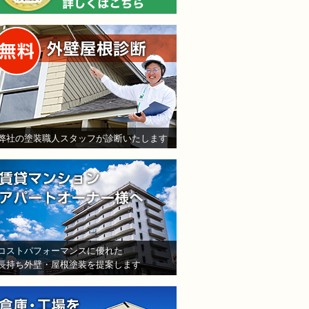
無料外壁屋根診断
弊社の塗装職人スタッフが診断いたします
賃貸マンション・アパート
コストパフォーマンスに優れた
長持ち外壁・屋根塗装を提案します
倉庫・工場をお持ちの法人