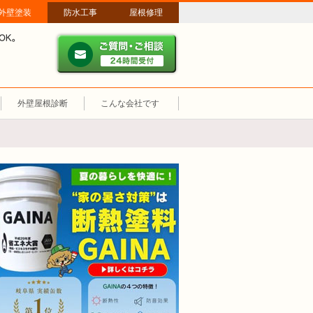
外壁塗装
防水工事
屋根修理
ご質問・ご相談 ２４時間
メールやパソコンが苦手な方は、お電話でのご相談も大歓迎！匿名での電
業時間：午前8時～午後8時 年中無休、土日祝も営業しています。
外壁屋根診断
こんな会社です
断熱塗装GAINA