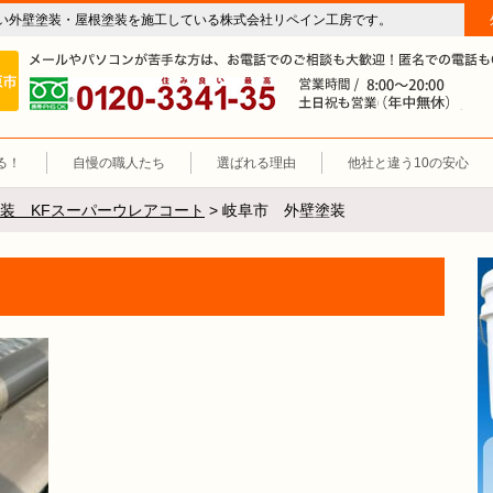
い外壁塗装・屋根塗装を施工している株式会社リペイン工房です。
房（外壁塗装・屋根塗装・雨漏り修理・防水工事）
施工エリア 岐阜市、各務原市、羽島郡。
0120-3341-35
営
る！
自慢の職人たち
選ばれる理由
他社と違う10の安心
装 KFスーパーウレアコート
>
岐阜市 外壁塗装