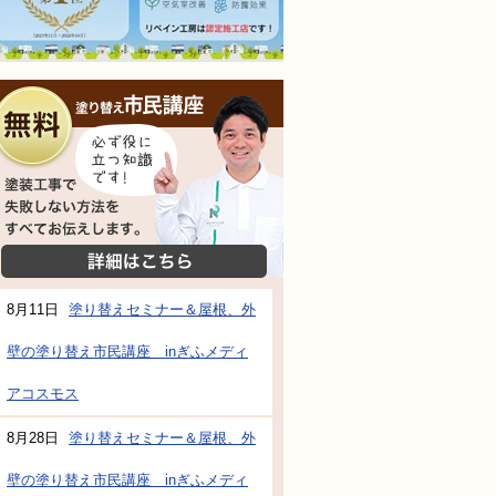
無料相談会
塗装工事で失敗しない方法をすべてお伝えし
詳細はこちら
8月11日
塗り替えセミナー＆屋根、外
壁の塗り替え市民講座 inぎふメディ
防水・雨漏り補修のご相談・ご質問・無料
アコスモス
8月28日
塗り替えセミナー＆屋根、外
工事でもお願いできますか？
壁の塗り替え市民講座 inぎふメディ