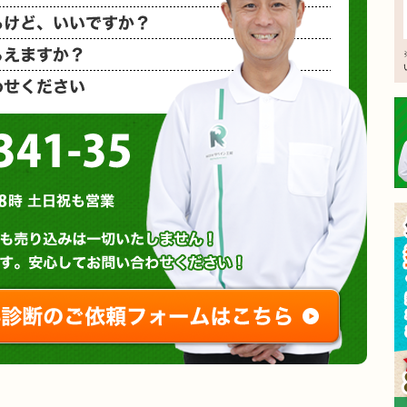
相見積もり
概算金額を
など、お気
0120-3341-35
営業時間 : 午前8時～午後8時 土日祝も営業
無料診断やお問い合わせ
ご相談・