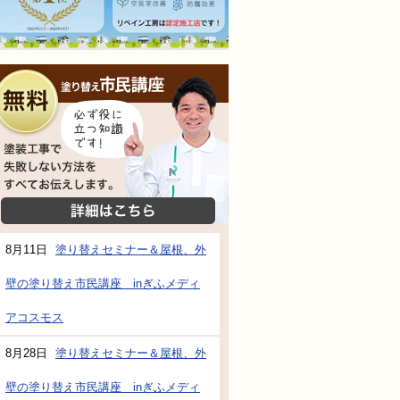
無料相談会
塗装工事で失敗しない方法をすべてお伝えし
詳細はこちら
8月11日
塗り替えセミナー＆屋根、外
壁の塗り替え市民講座 inぎふメディ
防水・雨漏り補修のご相談・ご質問・無料
アコスモス
8月28日
塗り替えセミナー＆屋根、外
工事でもお願いできますか？
壁の塗り替え市民講座 inぎふメディ