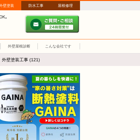
外壁塗装
防水工事
屋根修理
ご質問・ご相談 ２４時間
メールやパソコンが苦手な方は、お電話でのご相談も大歓迎！匿名での電
業時間：午前8時～午後8時 年中無休、土日祝も営業しています。
外壁屋根診断
こんな会社です
壁塗装工事 (121)
断熱塗装GAINA