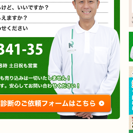
相見積もり
概算金額を
など、お気
0120-3341-35
営業時間 : 午前8時～午後8時 土日祝も営業
無料診断やお問い合わせ
ご相談・