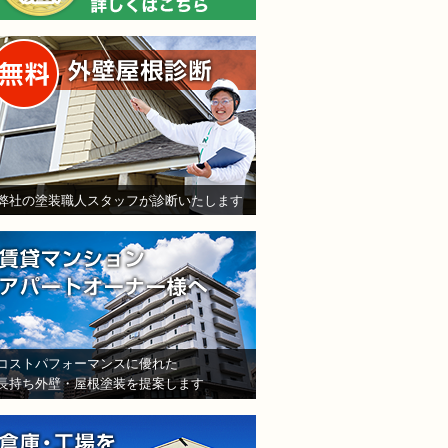
無料外壁屋根診断
弊社の塗装職人スタッフが診断いたします
賃貸マンション・アパート
コストパフォーマンスに優れた
長持ち外壁・屋根塗装を提案します
倉庫・工場をお持ちの法人