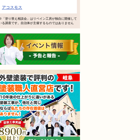
で検討するけど、いいですか？
アコスモス
教えてもらえますか？
※「塗り替え相談会」はリペイン工房が独自に開催して
いる講座です。自治体が主催するものではありません
軽にお問い合わせください。
イベント情報 予告と報告
外壁塗装で評判の塗装職人
されても売り込みは一切いたしません！ ご相談だけのお電話
ご質問・無料診断のご依頼フォームはこちら