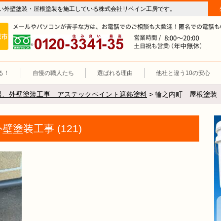
い外壁塗装・屋根塗装を施工している株式会社リペイン工房です。
房（外壁塗装・屋根塗装・雨漏り修理・防水工事）
施工エリア 岐阜市、各務原市、羽島郡。
0120-3341-35
営
る！
自慢の職人たち
選ばれる理由
他社と違う10の安心
根、外壁塗装工事 アステックペイント遮熱塗料
>
輪之内町 屋根塗装 外
塗装工事 (121)