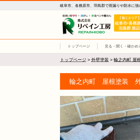
岐阜市、各務原市、羽島郡で雨漏りや防水に強
リペイン工
トップページ
見る・聞く・確かめ
トップページ
>
外壁塗装
>
輪之内町 屋
輪之内町 屋根塗装 外壁