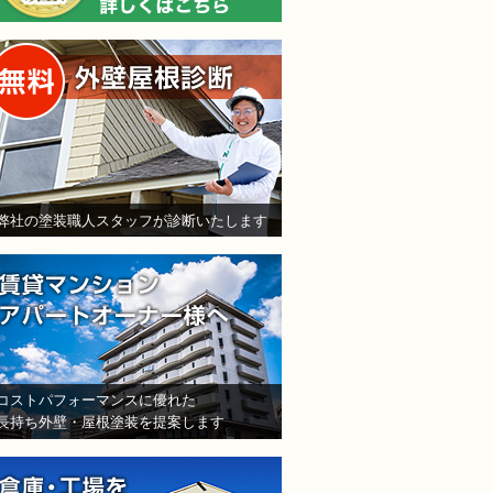
無料外壁屋根診断
弊社の塗装職人スタッフが診断いたします
賃貸マンション・アパート
コストパフォーマンスに優れた
長持ち外壁・屋根塗装を提案します
倉庫・工場をお持ちの法人