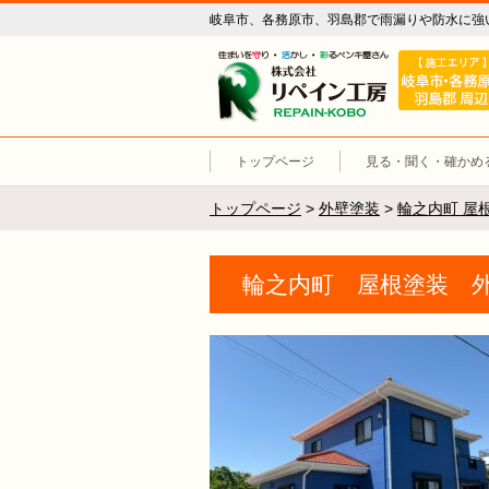
岐阜市、各務原市、羽島郡で雨漏りや防水に強
リペイン工
トップページ
見る・聞く・確かめ
トップページ
>
外壁塗装
>
輪之内町 屋
輪之内町 屋根塗装 外壁