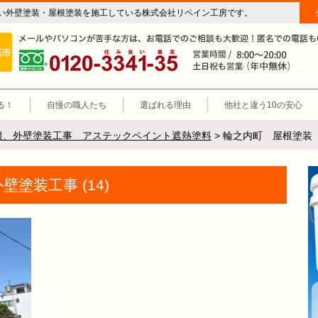
い外壁塗装・屋根塗装を施工している株式会社リペイン工房です。
房（外壁塗装・屋根塗装・雨漏り修理・防水工事）
施工エリア 岐阜市、各務原市、羽島郡。
0120-3341-35
営
る！
自慢の職人たち
選ばれる理由
他社と違う10の安心
根、外壁塗装工事 アステックペイント遮熱塗料
>
輪之内町 屋根塗装 外
塗装工事 (14)