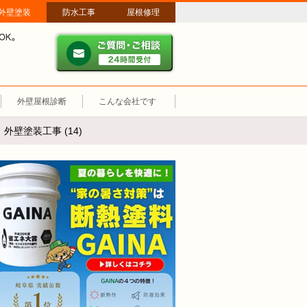
外壁塗装
防水工事
屋根修理
ご質問・ご相談 ２４時間
メールやパソコンが苦手な方は、お電話でのご相談も大歓迎！匿名での電
業時間：午前8時～午後8時 年中無休、土日祝も営業しています。
外壁屋根診断
こんな会社です
壁塗装工事 (14)
断熱塗装GAINA