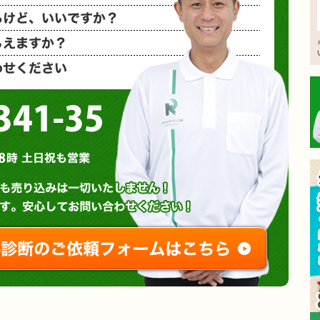
相見積もり
概算金額を
など、お気
0120-3341-35
営業時間 : 午前8時～午後8時 土日祝も営業
無料診断やお問い合わせ
ご相談・