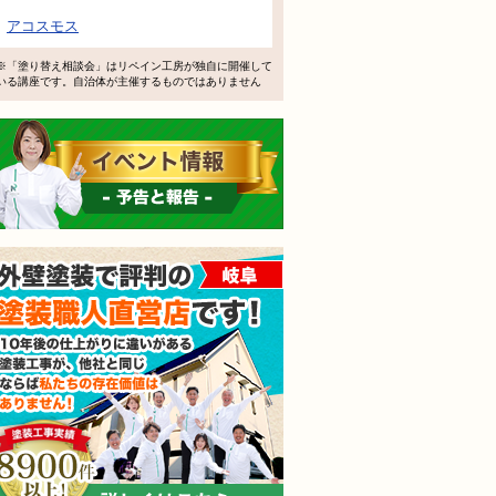
で検討するけど、いいですか？
アコスモス
教えてもらえますか？
※「塗り替え相談会」はリペイン工房が独自に開催して
いる講座です。自治体が主催するものではありません
軽にお問い合わせください。
イベント情報 予告と報告
外壁塗装で評判の塗装職人
されても売り込みは一切いたしません！ ご相談だけのお電話
ご質問・無料診断のご依頼フォームはこちら