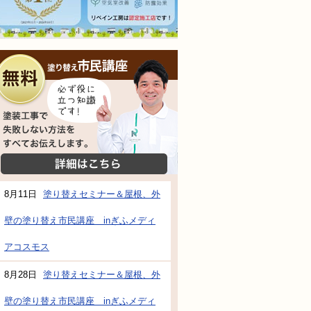
無料相談会
塗装工事で失敗しない方法をすべてお伝えし
詳細はこちら
8月11日
塗り替えセミナー＆屋根、外
壁の塗り替え市民講座 inぎふメディ
防水・雨漏り補修のご相談・ご質問・無料
アコスモス
8月28日
塗り替えセミナー＆屋根、外
工事でもお願いできますか？
壁の塗り替え市民講座 inぎふメディ