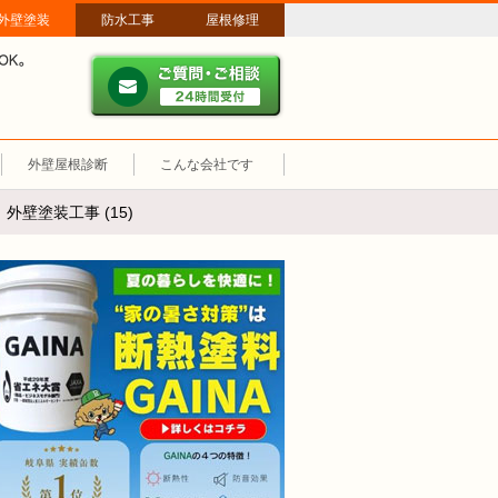
外壁塗装
防水工事
屋根修理
ご質問・ご相談 ２４時間
メールやパソコンが苦手な方は、お電話でのご相談も大歓迎！匿名での電
業時間：午前8時～午後8時 年中無休、土日祝も営業しています。
外壁屋根診断
こんな会社です
壁塗装工事 (15)
断熱塗装GAINA