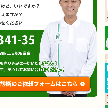
相見積もり
概算金額を
など、お気
0120-3341-35
営業時間 : 午前8時～午後8時 土日祝も営業
無料診断やお問い合わせ
ご相談・