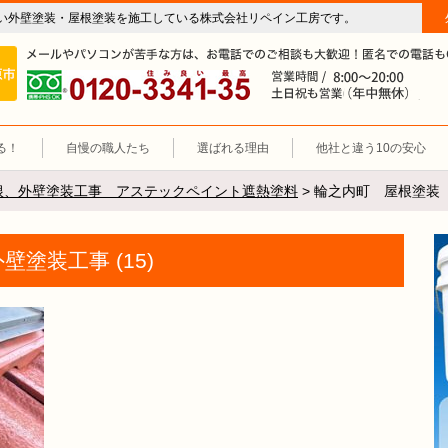
い外壁塗装・屋根塗装を施工している株式会社リペイン工房です。
房（外壁塗装・屋根塗装・雨漏り修理・防水工事）
施工エリア 岐阜市、各務原市、羽島郡。
0120-3341-35
営
る！
自慢の職人たち
選ばれる理由
他社と違う10の安心
根、外壁塗装工事 アステックペイント遮熱塗料
>
輪之内町 屋根塗装 外
塗装工事 (15)