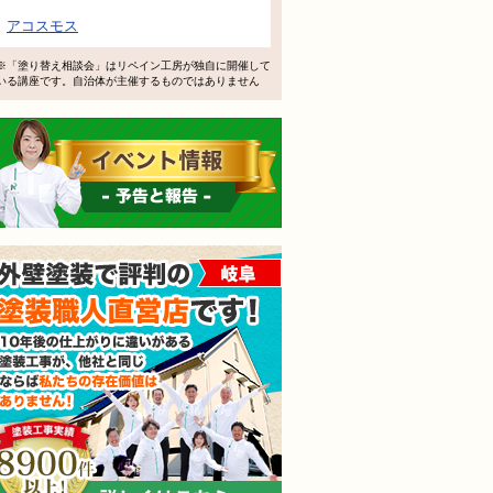
で検討するけど、いいですか？
アコスモス
教えてもらえますか？
※「塗り替え相談会」はリペイン工房が独自に開催して
いる講座です。自治体が主催するものではありません
軽にお問い合わせください。
イベント情報 予告と報告
外壁塗装で評判の塗装職人
されても売り込みは一切いたしません！ ご相談だけのお電話
ご質問・無料診断のご依頼フォームはこちら