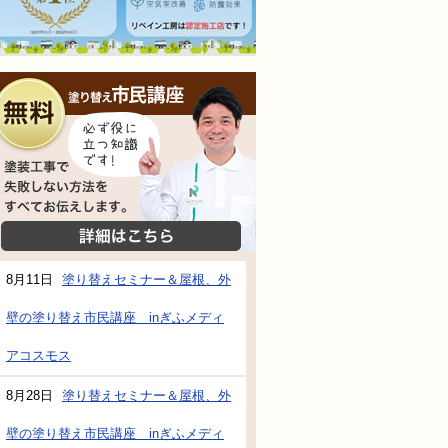
無料相談会
塗装工事で失敗しない方法をすべてお伝えし
詳細はこちら
8月11日
塗り替えセミナー＆屋根、外
壁の塗り替え市民講座 inぎふメディ
防水・雨漏り補修のご相談・ご質問・無料
アコスモス
8月28日
塗り替えセミナー＆屋根、外
工事でもお願いできますか？
壁の塗り替え市民講座 inぎふメディ