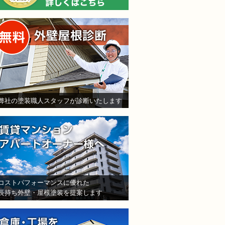
無料外壁屋根診断
弊社の塗装職人スタッフが診断いたします
賃貸マンション・アパート
コストパフォーマンスに優れた
長持ち外壁・屋根塗装を提案します
倉庫・工場をお持ちの法人