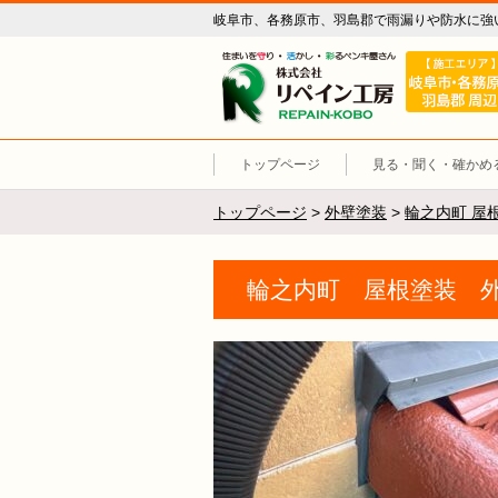
岐阜市、各務原市、羽島郡で雨漏りや防水に強
リペイン工
トップページ
見る・聞く・確かめ
トップページ
>
外壁塗装
>
輪之内町 屋
輪之内町 屋根塗装 外壁