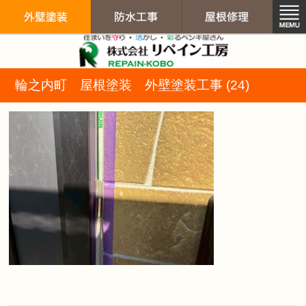
リペイン工房（
輪之内町 屋根塗装 外壁塗装工事 (24)
外壁塗装
防水工事
屋根修