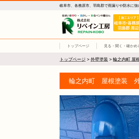
岐阜市、各務原市、羽島郡で雨漏りや防水に強
リペイン工
トップページ
見る・聞く・確かめ
トップページ
>
外壁塗装
>
輪之内町 屋
輪之内町 屋根塗装 外壁