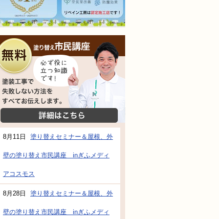
無料相談会
塗装工事で失敗しない方法をすべてお伝えし
詳細はこちら
8月11日
塗り替えセミナー＆屋根、外
壁の塗り替え市民講座 inぎふメディ
防水・雨漏り補修のご相談・ご質問・無料
アコスモス
8月28日
塗り替えセミナー＆屋根、外
工事でもお願いできますか？
壁の塗り替え市民講座 inぎふメディ