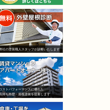
無料外壁屋根診断
弊社の塗装職人スタッフが診断いたします
賃貸マンション・アパート
コストパフォーマンスに優れた
長持ち外壁・屋根塗装を提案します
倉庫・工場をお持ちの法人