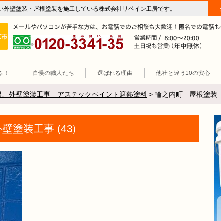
い外壁塗装・屋根塗装を施工している株式会社リペイン工房です。
房（外壁塗装・屋根塗装・雨漏り修理・防水工事）
施工エリア 岐阜市、各務原市、羽島郡。
0120-3341-35
営
る！
自慢の職人たち
選ばれる理由
他社と違う10の安心
根、外壁塗装工事 アステックペイント遮熱塗料
>
輪之内町 屋根塗装 外
塗装工事 (43)