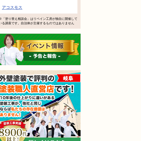
で検討するけど、いいですか？
アコスモス
教えてもらえますか？
※「塗り替え相談会」はリペイン工房が独自に開催して
いる講座です。自治体が主催するものではありません
軽にお問い合わせください。
イベント情報 予告と報告
外壁塗装で評判の塗装職人
されても売り込みは一切いたしません！ ご相談だけのお電話
ご質問・無料診断のご依頼フォームはこちら