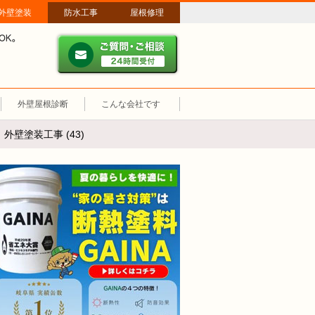
外壁塗装
防水工事
屋根修理
ご質問・ご相談 ２４時間
メールやパソコンが苦手な方は、お電話でのご相談も大歓迎！匿名での電
業時間：午前8時～午後8時 年中無休、土日祝も営業しています。
外壁屋根診断
こんな会社です
壁塗装工事 (43)
断熱塗装GAINA