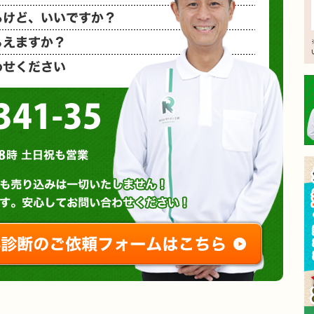
相見積もり
概算金額を
など、お気
0120-3341-35
営業時間 : 午前8時～午後8時 土日祝も営業
無料診断やお問い合わせ
ご相談・