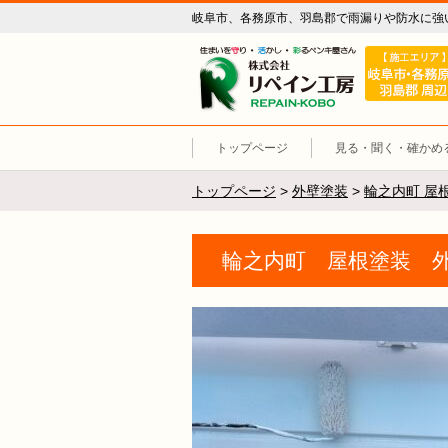
岐阜市、各務原市、羽島郡で雨漏りや防水に強
リペイン工
トップページ
見る・聞く・確かめ
トップページ
>
外壁塗装
>
輪之内町 屋
輪之内町 屋根塗装 外壁