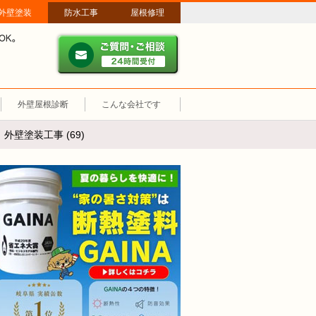
外壁塗装
防水工事
屋根修理
ご質問・ご相談 ２４時間
メールやパソコンが苦手な方は、お電話でのご相談も大歓迎！匿名での電
業時間：午前8時～午後8時 年中無休、土日祝も営業しています。
外壁屋根診断
こんな会社です
壁塗装工事 (69)
断熱塗装GAINA