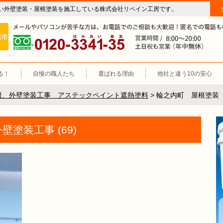
い外壁塗装・屋根塗装を施工している株式会社リペイン工房です。
房（外壁塗装・屋根塗装・雨漏り修理・防水工事）
施工エリア 岐阜市、各務原市、羽島郡。
0120-3341-35
営
る！
自慢の職人たち
選ばれる理由
他社と違う10の安心
根、外壁塗装工事 アステックペイント遮熱塗料
>
輪之内町 屋根塗装 外
塗装工事 (69)