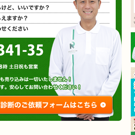
相見積もり
概算金額を
など、お気
0120-3341-35
営業時間 : 午前8時～午後8時 土日祝も営業
無料診断やお問い合わせ
ご相談・