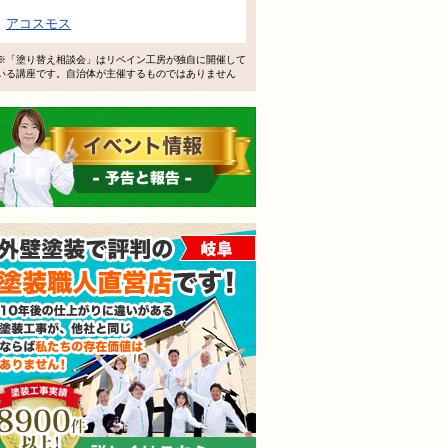
で検討するけど、いいですか？
アコスモス
教えてもらえますか？
※「塗り替え相談会」はリペイン工房が独自に開催して
いる講座です。自治体が主催するものではありません
軽にお問い合わせください。
イベント情報 予告と報告
外壁塗装で評判の塗装職人
されても売り込みは一切いたしません！ ご相談だけのお電話
ご質問・無料診断のご依頼フォームはこちら