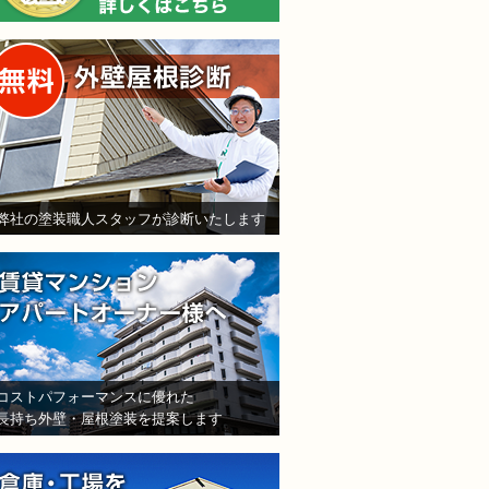
無料外壁屋根診断
弊社の塗装職人スタッフが診断いたします
賃貸マンション・アパート
コストパフォーマンスに優れた
長持ち外壁・屋根塗装を提案します
倉庫・工場をお持ちの法人