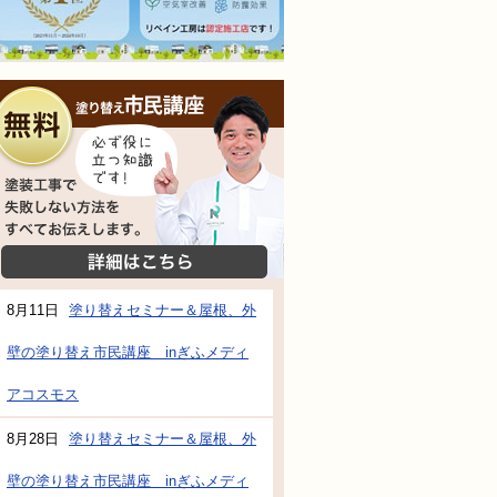
無料相談会
塗装工事で失敗しない方法をすべてお伝えし
詳細はこちら
8月11日
塗り替えセミナー＆屋根、外
壁の塗り替え市民講座 inぎふメディ
防水・雨漏り補修のご相談・ご質問・無料
アコスモス
8月28日
塗り替えセミナー＆屋根、外
工事でもお願いできますか？
壁の塗り替え市民講座 inぎふメディ