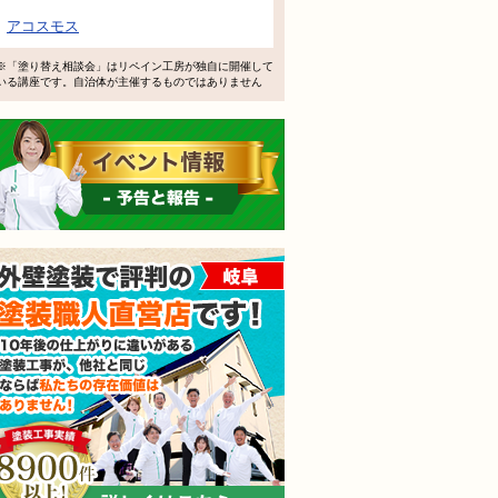
で検討するけど、いいですか？
アコスモス
教えてもらえますか？
※「塗り替え相談会」はリペイン工房が独自に開催して
いる講座です。自治体が主催するものではありません
軽にお問い合わせください。
イベント情報 予告と報告
外壁塗装で評判の塗装職人
されても売り込みは一切いたしません！ ご相談だけのお電話
ご質問・無料診断のご依頼フォームはこちら