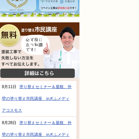
無料相談会
塗装工事で失敗しない方法をすべてお伝えし
詳細はこちら
8月11日
塗り替えセミナー＆屋根、外
壁の塗り替え市民講座 inぎふメディ
防水・雨漏り補修のご相談・ご質問・無料
アコスモス
8月28日
塗り替えセミナー＆屋根、外
工事でもお願いできますか？
壁の塗り替え市民講座 inぎふメディ