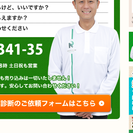
相見積もり
概算金額を
など、お気
0120-3341-35
営業時間 : 午前8時～午後8時 土日祝も営業
無料診断やお問い合わせ
ご相談・