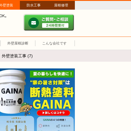
外壁塗装
防水工事
屋根修理
ご質問・ご相談 ２４時間
メールやパソコンが苦手な方は、お電話でのご相談も大歓迎！匿名での電
業時間：午前8時～午後8時 年中無休、土日祝も営業しています。
外壁屋根診断
こんな会社です
外壁塗装工事 (7)
断熱塗装GAINA