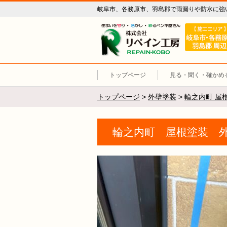
岐阜市、各務原市、羽島郡で雨漏りや防水に強
リペイン工
トップページ
見る・聞く・確かめ
トップページ
>
外壁塗装
>
輪之内町 屋
輪之内町 屋根塗装 外壁