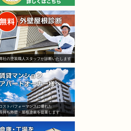
無料外壁屋根診断
弊社の塗装職人スタッフが診断いたします
賃貸マンション・アパート
コストパフォーマンスに優れた
長持ち外壁・屋根塗装を提案します
倉庫・工場をお持ちの法人