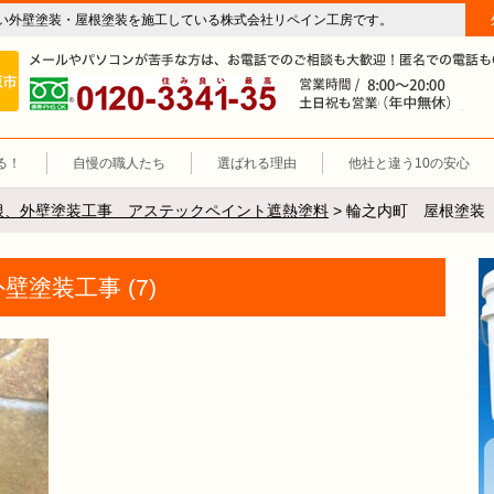
い外壁塗装・屋根塗装を施工している株式会社リペイン工房です。
房（外壁塗装・屋根塗装・雨漏り修理・防水工事）
施工エリア 岐阜市、各務原市、羽島郡。
0120-3341-35
営
る！
自慢の職人たち
選ばれる理由
他社と違う10の安心
根、外壁塗装工事 アステックペイント遮熱塗料
>
輪之内町 屋根塗装 
塗装工事 (7)