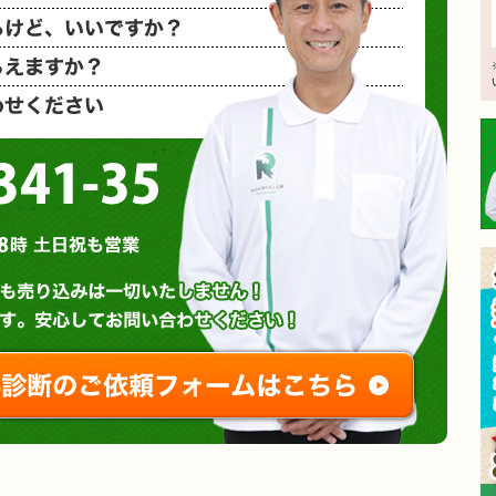
相見積もり
概算金額を
など、お気
0120-3341-35
営業時間 : 午前8時～午後8時 土日祝も営業
無料診断やお問い合わせ
ご相談・