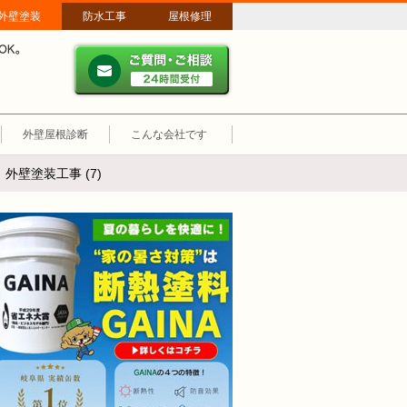
外壁塗装
防水工事
屋根修理
ご質問・ご相談 ２４時間
メールやパソコンが苦手な方は、お電話でのご相談も大歓迎！匿名での電
業時間：午前8時～午後8時 年中無休、土日祝も営業しています。
外壁屋根診断
こんな会社です
外壁塗装工事 (7)
断熱塗装GAINA