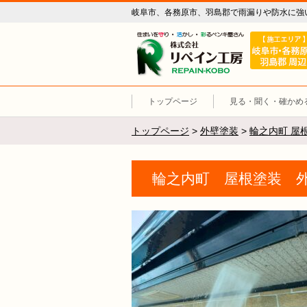
岐阜市、各務原市、羽島郡で雨漏りや防水に強
リペイン工
トップページ
見る・聞く・確かめ
トップページ
>
外壁塗装
>
輪之内町 屋
輪之内町 屋根塗装 外壁