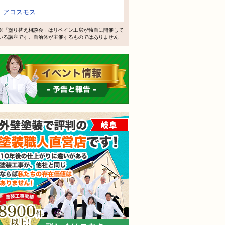
で検討するけど、いいですか？
アコスモス
教えてもらえますか？
※「塗り替え相談会」はリペイン工房が独自に開催して
いる講座です。自治体が主催するものではありません
軽にお問い合わせください。
イベント情報 予告と報告
外壁塗装で評判の塗装職人
されても売り込みは一切いたしません！ ご相談だけのお電話
ご質問・無料診断のご依頼フォームはこちら