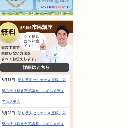
無料相談会
塗装工事で失敗しない方法をすべてお伝えし
詳細はこちら
8月11日
塗り替えセミナー＆屋根、外
壁の塗り替え市民講座 inぎふメディ
防水・雨漏り補修のご相談・ご質問・無料
アコスモス
8月28日
塗り替えセミナー＆屋根、外
工事でもお願いできますか？
壁の塗り替え市民講座 inぎふメディ