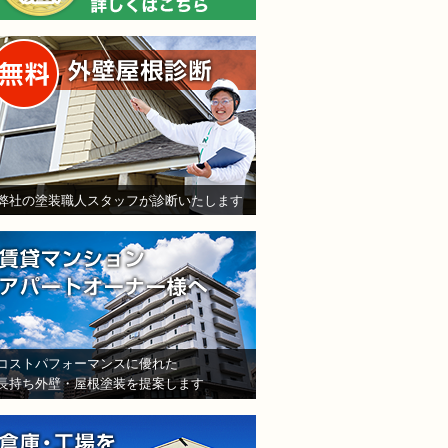
無料外壁屋根診断
弊社の塗装職人スタッフが診断いたします
賃貸マンション・アパート
コストパフォーマンスに優れた
長持ち外壁・屋根塗装を提案します
倉庫・工場をお持ちの法人