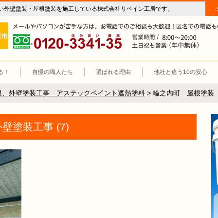
い外壁塗装・屋根塗装を施工している株式会社リペイン工房です。
房（外壁塗装・屋根塗装・雨漏り修理・防水工事）
施工エリア 岐阜市、各務原市、羽島郡。
0120-3341-35
営
る！
自慢の職人たち
選ばれる理由
他社と違う10の安心
根、外壁塗装工事 アステックペイント遮熱塗料
>
輪之内町 屋根塗装 
塗装工事 (7)