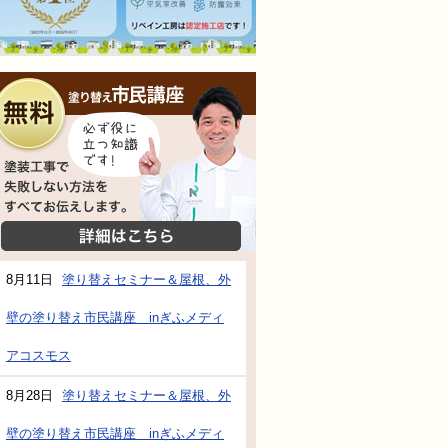
無料相談会
塗装工事で失敗しない方法をすべてお伝えし
詳細はこちら
8月11日
塗り替えセミナー＆屋根、外
壁の塗り替え市民講座 inぎふメディ
防水・雨漏り補修のご相談・ご質問・無料
アコスモス
8月28日
塗り替えセミナー＆屋根、外
工事でもお願いできますか？
壁の塗り替え市民講座 inぎふメディ