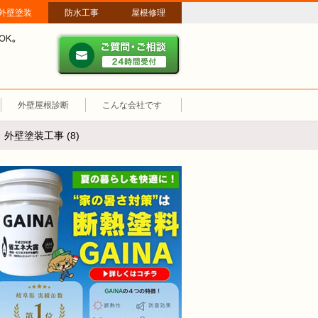
外壁塗装
防水工事
屋根修理
ご質問・ご相談 ２４時間
メールやパソコンが苦手な方は、お電話でのご相談も大歓迎！匿名での電
業時間：午前8時～午後8時 年中無休、土日祝も営業しています。
外壁屋根診断
こんな会社です
外壁塗装工事 (8)
断熱塗装GAINA