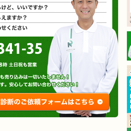
相見積もり
概算金額を
など、お気
0120-3341-35
営業時間 : 午前8時～午後8時 土日祝も営業
無料診断やお問い合わせ
ご相談・