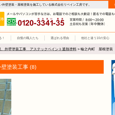
い外壁塗装・屋根塗装を施工している株式会社リペイン工房です。
房（外壁塗装・屋根塗装・雨漏り修理・防水工事）
施工エリア 岐阜市、各務原市、羽島郡。
0120-3341-35
営
る！
自慢の職人たち
選ばれる理由
他社と違う10の安心
根、外壁塗装工事 アステックペイント遮熱塗料
>
輪之内町 屋根塗装 
塗装工事 (8)