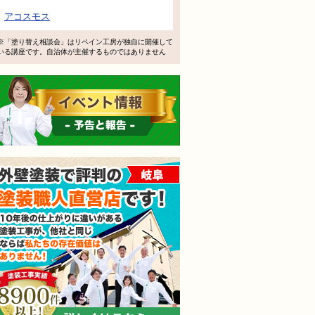
で検討するけど、いいですか？
アコスモス
教えてもらえますか？
※「塗り替え相談会」はリペイン工房が独自に開催して
いる講座です。自治体が主催するものではありません
軽にお問い合わせください。
イベント情報 予告と報告
外壁塗装で評判の塗装職人
されても売り込みは一切いたしません！ ご相談だけのお電話
ご質問・無料診断のご依頼フォームはこちら