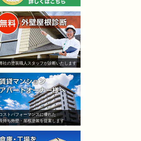
無料外壁屋根診断
弊社の塗装職人スタッフが診断いたします
賃貸マンション・アパート
コストパフォーマンスに優れた
長持ち外壁・屋根塗装を提案します
倉庫・工場をお持ちの法人