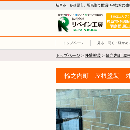
岐阜市、各務原市、羽島郡で雨漏りや防水に強
リペイン工
トップページ
見る・聞く・確かめ
トップページ
>
外壁塗装
>
輪之内町 屋
輪之内町 屋根塗装 外壁