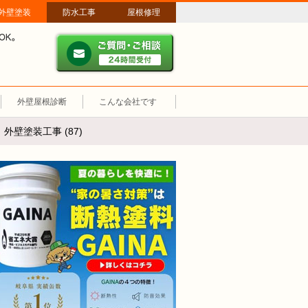
外壁塗装
防水工事
屋根修理
ご質問・ご相談 ２４時間
メールやパソコンが苦手な方は、お電話でのご相談も大歓迎！匿名での電
業時間：午前8時～午後8時 年中無休、土日祝も営業しています。
外壁屋根診断
こんな会社です
壁塗装工事 (87)
断熱塗装GAINA