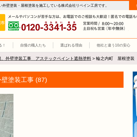
い外壁塗装・屋根塗装を施工している株式会社リペイン工房です。
房（外壁塗装・屋根塗装・雨漏り修理・防水工事）
施工エリア 岐阜市、各務原市、羽島郡。
0120-3341-35
営
る！
自慢の職人たち
選ばれる理由
他社と違う10の安心
根、外壁塗装工事 アステックペイント遮熱塗料
>
輪之内町 屋根塗装 外
塗装工事 (87)