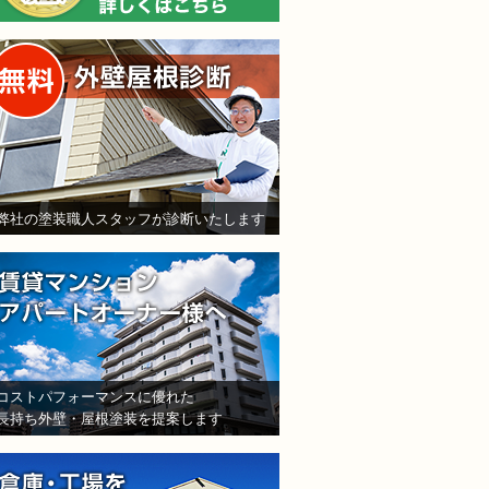
無料外壁屋根診断
弊社の塗装職人スタッフが診断いたします
賃貸マンション・アパート
コストパフォーマンスに優れた
長持ち外壁・屋根塗装を提案します
倉庫・工場をお持ちの法人