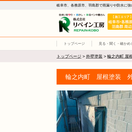
岐阜市、各務原市、羽島郡で雨漏りや防水に強
リペイン工
トップページ
見る・聞く・確かめ
トップページ
>
外壁塗装
>
輪之内町 屋
輪之内町 屋根塗装 外壁