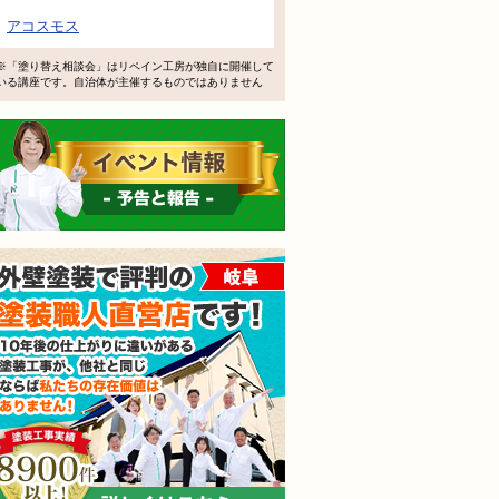
で検討するけど、いいですか？
アコスモス
教えてもらえますか？
※「塗り替え相談会」はリペイン工房が独自に開催して
いる講座です。自治体が主催するものではありません
軽にお問い合わせください。
イベント情報 予告と報告
外壁塗装で評判の塗装職人
されても売り込みは一切いたしません！ ご相談だけのお電話
ご質問・無料診断のご依頼フォームはこちら