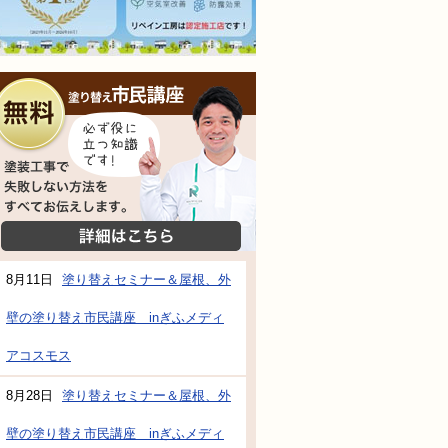
無料相談会
塗装工事で失敗しない方法をすべてお伝えし
詳細はこちら
8月11日
塗り替えセミナー＆屋根、外
壁の塗り替え市民講座 inぎふメディ
防水・雨漏り補修のご相談・ご質問・無料
アコスモス
8月28日
塗り替えセミナー＆屋根、外
工事でもお願いできますか？
壁の塗り替え市民講座 inぎふメディ