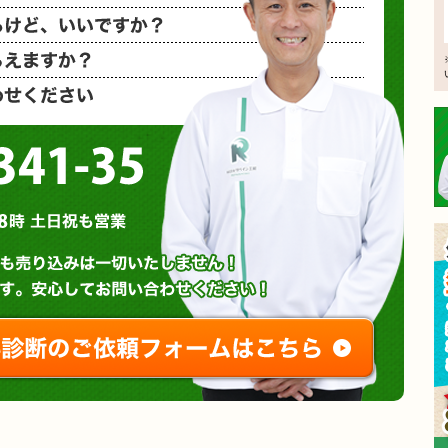
相見積もり
概算金額を
など、お気
0120-3341-35
営業時間 : 午前8時～午後8時 土日祝も営業
無料診断やお問い合わせ
ご相談・