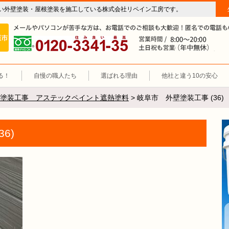
い外壁塗装・屋根塗装を施工している株式会社リペイン工房です。
房（外壁塗装・屋根塗装・雨漏り修理・防水工事）
施工エリア 岐阜市、各務原市、羽島郡。
0120-3341-35
営
る！
自慢の職人たち
選ばれる理由
他社と違う10の安心
塗装工事 アステックペイント遮熱塗料
>
岐阜市 外壁塗装工事 (36)
6)