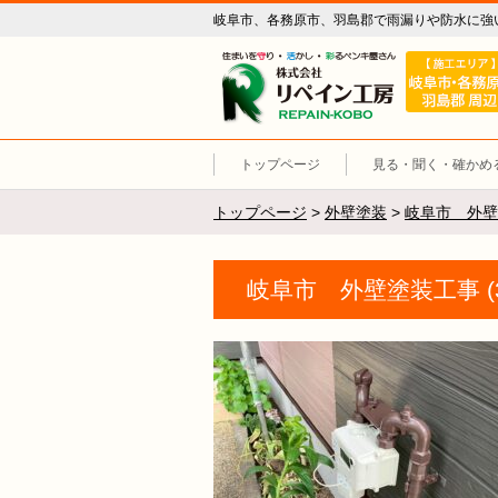
岐阜市、各務原市、羽島郡で雨漏りや防水に強
リペイン工
トップページ
見る・聞く・確かめ
トップページ
>
外壁塗装
>
岐阜市 外壁
岐阜市 外壁塗装工事 (3