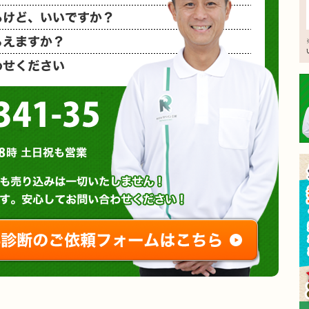
相見積もり
概算金額を
など、お気
0120-3341-35
営業時間 : 午前8時～午後8時 土日祝も営業
無料診断やお問い合わせ
ご相談・