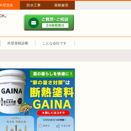
外壁塗装
防水工事
屋根修理
ご質問・ご相談 ２４時間
メールやパソコンが苦手な方は、お電話でのご相談も大歓迎！匿名での電
業時間：午前8時～午後8時 年中無休、土日祝も営業しています。
外壁屋根診断
こんな会社です
断熱塗装GAINA