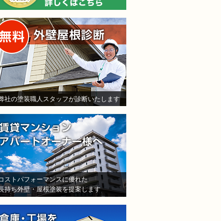
無料外壁屋根診断
弊社の塗装職人スタッフが診断いたします
賃貸マンション・アパート
コストパフォーマンスに優れた
長持ち外壁・屋根塗装を提案します
倉庫・工場をお持ちの法人