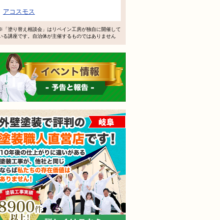
で検討するけど、いいですか？
アコスモス
教えてもらえますか？
※「塗り替え相談会」はリペイン工房が独自に開催して
いる講座です。自治体が主催するものではありません
軽にお問い合わせください。
イベント情報 予告と報告
外壁塗装で評判の塗装職人
されても売り込みは一切いたしません！ ご相談だけのお電話
ご質問・無料診断のご依頼フォームはこちら