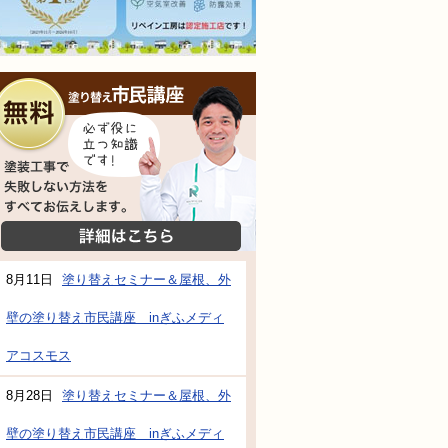
無料相談会
塗装工事で失敗しない方法をすべてお伝えし
詳細はこちら
8月11日
塗り替えセミナー＆屋根、外
壁の塗り替え市民講座 inぎふメディ
防水・雨漏り補修のご相談・ご質問・無料
アコスモス
8月28日
塗り替えセミナー＆屋根、外
工事でもお願いできますか？
壁の塗り替え市民講座 inぎふメディ